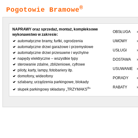
®
Pogotowie Bramowe
NAPRAWY oraz sprzedaż, montaż, kompleksowe
OBSŁUGA
wykonawstwo w zakresie:
automatyczne bramy, furtki, ogrodzenia
UMOWY
automatyczne drzwi garażowe i przemysłowe
USŁUGI
automatyczne drzwi przesuwne i wychylne
napędy elektryczne – wszystkie typy
DOSTAWA
sterowanie zdalne, zbliżeniowe, cyfrowe
USUWANIE
piloty, karty, lampy, fotobariery itp.
domofony, wideofony
PORADY
szlabany, urządzenia parkingowe, blokady
RABATY
®
słupek parkingowy składany „TRZYMAKS
”