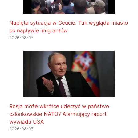
Napięta sytuacja w Ceucie. Tak wygląda miasto
po napływie imigrantów
2026-08-07
Rosja może wkrótce uderzyć w państwo
członkowskie NATO? Alarmujący raport
wywiadu USA
2026-08-07