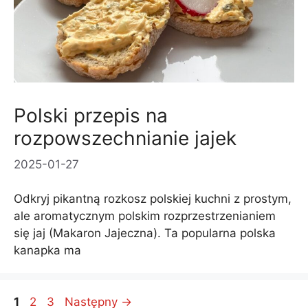
Polski przepis na
rozpowszechnianie jajek
2025-01-27
Odkryj pikantną rozkosz polskiej kuchni z prostym,
ale aromatycznym polskim rozprzestrzenianiem
się jaj (Makaron Jajeczna). Ta popularna polska
kanapka ma
Page
Page
Page
1
2
3
Następny
→