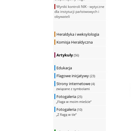
Wyniki kontroli NIK - wytyczne
dla instytucji państwowych i
obywateli
Heraldyka i weksylologia
Komisja Heraldyczna
Artykuły
(56)
Edukacja
Flagowe inicjatywy
(23)
Strony internetowe
(4)
związane z symbolami
Fotogaleria
(25)
„Flaga w moim mieście”
Fotogaleria
(10)
„Z flagą w tle”