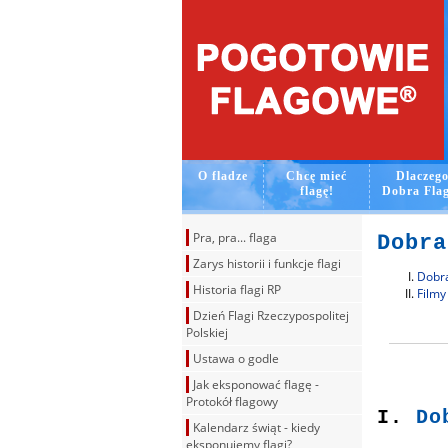
O fladze
Chcę mieć
Dlaczeg
flagę!
Dobra Fla
Pra, pra... flaga
Dobra
Zarys historii i funkcje flagi
Dobra
Historia flagi RP
Filmy
Dzień Flagi Rzeczypospolitej
Polskiej
Ustawa o godle
Jak eksponować flagę -
Protokół flagowy
I.
Dob
Kalendarz świąt - kiedy
eksponujemy flagi?