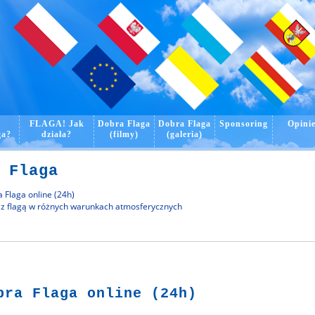
o
FLAGA! Jak
Dobra Flaga
Dobra Flaga
Sponsoring
Opini
ga?
działa?
(filmy)
(galeria)
 Flaga
 Flaga online (24h)
 z flagą w różnych warunkach atmosferycznych
ra Flaga online (24h)