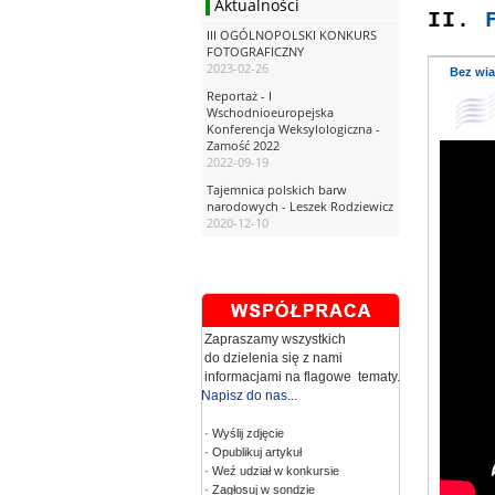
Aktualności
II.
F
III OGÓLNOPOLSKI KONKURS
FOTOGRAFICZNY
2023-02-26
Bez wia
Reportaż - I
Wschodnioeuropejska
Konferencja Weksylologiczna -
Zamość 2022
2022-09-19
Tajemnica polskich barw
narodowych - Leszek Rodziewicz
2020-12-10
Zapraszamy wszystkich
do dzielenia się z nami
informacjami na flagowe tematy.
Napisz do nas...
· Wyślij zdjęcie
· Opublikuj artykuł
· Weź udział w konkursie
· Zagłosuj w sondzie