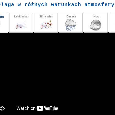
laga w różnych warunkach atmosfery
Lekki wiatr
Silny wiatr
Deszcz
Noc
tru