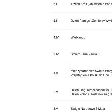
6.I
Trzech Króli (Objawienie Pańs
1.III
Dzień Pamięci „Żołnierzy Wykl
4.IV
Wielkanoc
2.IV
Śmierć Jana Pawła II
Międzynarodowe Święto Prac
1.V
Przystąpienie Polski do Unii E
Dzień Flagi Rzeczpospolitej Po
2.V
Dzień Polonii i Polaków za gr
3.V
Święto Narodowe 3 Maja