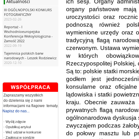
ich sesji. Organy adminis
Aktualności
organy państwowe mają 
III OGÓLNOPOLSKI KONKURS
FOTOGRAFICZNY
uroczystości oraz roczn
2023-02-26
podnoszą również polsk
Reportaż - I
wymienione urzędy oraz o
Wschodnioeuropejska
Konferencja Weksylologiczna -
tradycyjną flagą narodową
Zamość 2022
2022-09-19
czerwonym. Ustawa wymien
Tajemnica polskich barw
w których obowiązko
narodowych - Leszek Rodziewicz
Rzeczypospolitej Polskiej,
2020-12-10
Są to: polskie statki morsk
godłem jest jednocześn
konsularne oraz oficjalne
lądowiska i statki powietrz
Zapraszamy wszystkich
do dzielenia się z nami
kraju. Obecnie zauważa 
informacjami na flagowe tematy.
prywatnych flagą narodow
Napisz do nas...
ogólnonarodowa dyskusja s
· Wyślij zdjęcie
zwyczajem podczas żałoby
· Opublikuj artykuł
do połowy masztu lub pr
· Weź udział w konkursie
· Zagłosuj w sondzie