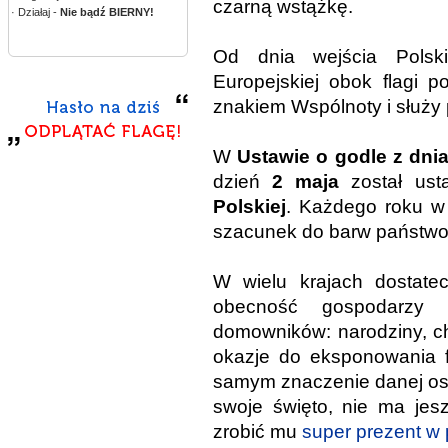
czarną wstążkę.
· Działaj -
Nie bądź BIERNY!
Od dnia wejścia Polsk
Europejskiej obok flagi pol
znakiem Wspólnoty i służy 
W
Ustawie o godle z dnia
dzień
2 maja
został us
Polskiej
. Każdego roku w
szacunek do barw państw
W wielu krajach dostate
obecność gospodarzy 
domowników: narodziny, chr
okazje do eksponowania f
samym znaczenie danej oso
swoje święto, nie ma jesz
zrobić mu
super prezent w p