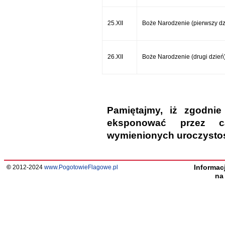
25.XII
Boże Narodzenie (pierwszy dz
26.XII
Boże Narodzenie (drugi dzień
Pamiętajmy, iż zgodn
eksponować przez c
wymienionych uroczystoś
Informac
©
2012-2024
www.PogotowieFlagowe.pl
n