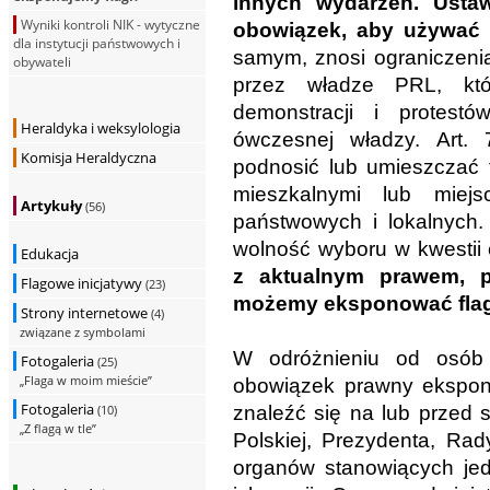
innych wydarzeń. Usta
Wyniki kontroli NIK - wytyczne
obowiązek, aby używać f
dla instytucji państwowych i
samym, znosi ograniczeni
obywateli
przez władze PRL, któ
demonstracji i protes
Heraldyka i weksylologia
ówczesnej władzy. Art.
Komisja Heraldyczna
podnosić lub umieszczać
mieszkalnymi lub miej
Artykuły
(56)
państwowych i lokalnych.
wolność wyboru w kwesti
Edukacja
z aktualnym prawem, p
Flagowe inicjatywy
(23)
możemy eksponować flag
Strony internetowe
(4)
związane z symbolami
W odróżnieniu od osób 
Fotogaleria
(25)
„Flaga w moim mieście”
obowiązek prawny ekspon
Fotogaleria
znaleźć się na lub przed 
(10)
„Z flagą w tle”
Polskiej, Prezydenta, Rad
organów stanowiących jed