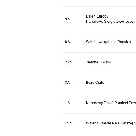
Dzień Europy
9.V
Narodowe Święto Zwycięstwa 
8.V
Wniebowstąpienie Pańskie
23.V
Zielone Świątki
3.VI
Boże Ciało
1.VIII
Narodowy Dzień Pamięci Pow
15.VIII
Wniebowzięcie Najświętszej 