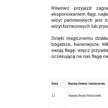
Również przyjazd zagr
eksponowaniem flagi, najl
wizyt państwowych jest t
wizyt biznesowych lub pry
Dzięki magicznemu działan
bogatsze, barwniejsze, Mi
swoją flagę, wręcz przywita
oczekującą na nas flagę nas
Data
Nazwa święta / wydarzenia
1.I
Świętej Bożej Rodzicielki