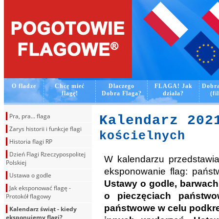
O fladze
Chcę mieć
Dlaczego
FLAGA! Jak
Dobra
flagę!
Dobra Flaga?
działa?
(fi
Pra, pra... flaga
Kalendarz 20
Zarys historii i funkcje flagi
kościelnych
Historia flagi RP
Dzień Flagi Rzeczypospolitej
W kalendarzu przedstawi
Polskiej
eksponowanie flag: państwo
Ustawa o godle
Ustawy o godle, barwach 
Jak eksponować flagę -
o pieczęciach państw
Protokół flagowy
państwowe w celu podkreś
Kalendarz świąt - kiedy
eksponujemy flagi?