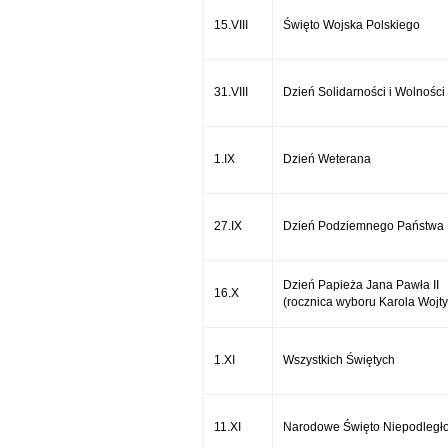
15.VIII
Święto Wojska Polskiego
31.VIII
Dzień Solidarności i Wolności
1.IX
Dzień Weterana
27.IX
Dzień Podziemnego Państwa 
Dzień Papieża Jana Pawła II
16.X
(rocznica wyboru Karola Wojty
1.XI
Wszystkich Świętych
11.XI
Narodowe Święto Niepodległo