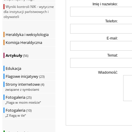
Imię i nazwisko:
Wyniki kontroli NIK - wytyczne
dla instytucji państwowych i
obywateli
Telefon:
Heraldyka i weksylologia
E-mail:
Komisja Heraldyczna
Artykuły
Temat:
(56)
Edukacja
Wiadomość:
Flagowe inicjatywy
(23)
Strony internetowe
(4)
związane z symbolami
Fotogaleria
(25)
„Flaga w moim mieście”
Fotogaleria
(10)
„Z flagą w tle”