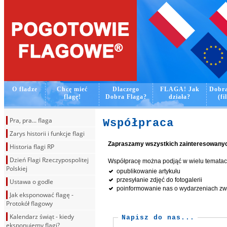
O fladze
Chcę mieć
Dlaczego
FLAGA! Jak
Dobra
flagę!
Dobra Flaga?
działa?
(fi
Pra, pra... flaga
Współpraca
Zarys historii i funkcje flagi
Zapraszamy wszystkich zainteresowanych
Historia flagi RP
Dzień Flagi Rzeczypospolitej
Współpracę można podjąć w wielu tematach,
Polskiej
opublikowanie artykułu
przesyłanie zdjęć do fotogalerii
Ustawa o godle
poinformowanie nas o wydarzeniach zwi
Jak eksponować flagę -
Protokół flagowy
Kalendarz świąt - kiedy
Napisz do nas...
eksponujemy flagi?