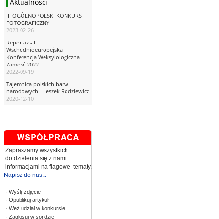
Aktualności
III OGÓLNOPOLSKI KONKURS
FOTOGRAFICZNY
2023-02-26
Reportaż - I
Wschodnioeuropejska
Konferencja Weksylologiczna -
Zamość 2022
2022-09-19
Tajemnica polskich barw
narodowych - Leszek Rodziewicz
2020-12-10
Zapraszamy wszystkich
do dzielenia się z nami
informacjami na flagowe tematy.
Napisz do nas...
· Wyślij zdjęcie
· Opublikuj artykuł
· Weź udział w konkursie
· Zagłosuj w sondzie