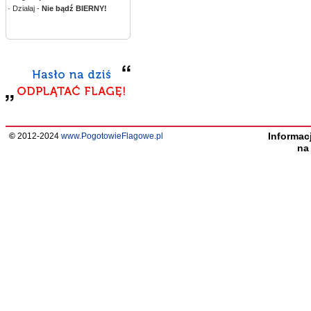
· Działaj -
Nie bądź BIERNY!
Informac
©
2012-2024
www.PogotowieFlagowe.pl
n