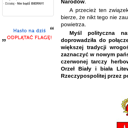
Narodów
.
· Działaj -
Nie bądź BIERNY!
A przecież ten związek
bierze, że nikt tego nie za
powietrza.
Myśl polityczna n
doprowadziła do połącze
większej tradycji wrogo
zaznaczyć w nowym państ
czerwonej tarczy herbo
Orzeł Biały i biała L
Rzeczypospolitej przez po