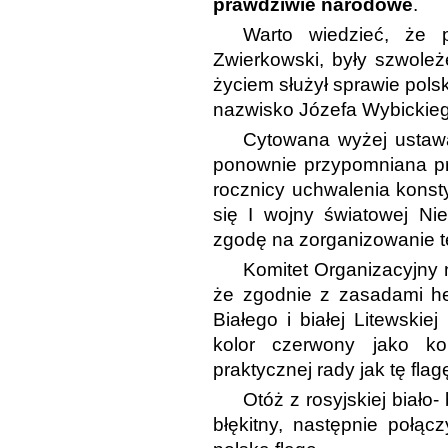
prawdziwie narodowe
.
Warto wiedzieć, że 
Zwierkowski, były szwoleż
życiem służył sprawie pols
nazwisko Józefa Wybickie
Cytowana wyżej ustaw
ponownie przypomniana p
rocznicy uchwalenia konst
się I wojny światowej Ni
zgodę na zorganizowanie te
Komitet Organizacyjny n
że zgodnie z zasadami her
Białego i białej Litewski
kolor czerwony jako kol
praktycznej rady jak tę flag
Otóż z rosyjskiej biało-
błękitny, następnie połą