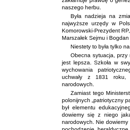
zakłamuje prawdę o genez
naszego herbu.
Była nadzieja na zmia
najwyższe urzędy w Polsc
Komorowski-Prezydent RP,
Marszałek Sejmu i Bogdan
Niestety to była tylko na
Obecna sytuacja, przy 
jest lepsza. Szkoła w swy
wychowania patriotyczn
uchwały z 1831 roku, 
narodowych.
Zamiast tego Ministers
polonijnych „patriotyczny p
był elementu edukacyjneg
dowiemy się z niego jak
narodowych. Nie dowiemy 
pochodzenie heraldyczne 