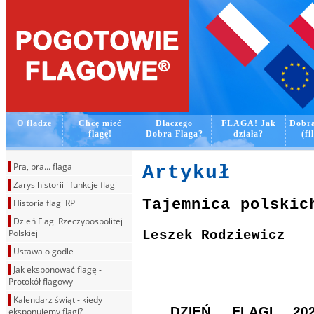
O fladze
Chcę mieć
Dlaczego
FLAGA! Jak
Dobra
flagę!
Dobra Flaga?
działa?
(fi
Pra, pra... flaga
Artykuł
Zarys historii i funkcje flagi
Tajemnica polskic
Historia flagi RP
Dzień Flagi Rzeczypospolitej
Polskiej
Leszek Rodziewicz
Ustawa o godle
Jak eksponować flagę -
Protokół flagowy
Kalendarz świąt - kiedy
DZIEŃ FLAGI 20
eksponujemy flagi?