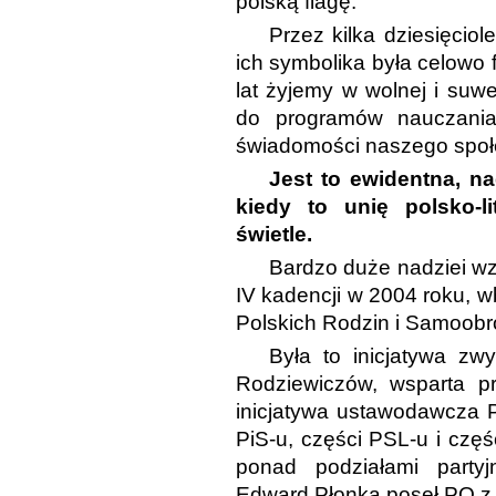
polską flagę.
Przez kilka dziesięci
ich symbolika była celowo
lat żyjemy w wolnej i suw
do programów nauczania
świadomości naszego społ
Jest to ewidentna, n
kiedy to unię polsko-
świetle.
Bardzo duże nadziei wz
IV kadencji w 2004 roku, wb
Polskich Rodzin i Samoobr
Była to inicjatywa zw
Rodziewiczów, wsparta p
inicjatywa ustawodawcza P
PiS-u, części PSL-u i częś
ponad podziałami partyj
Edward Płonka poseł PO z