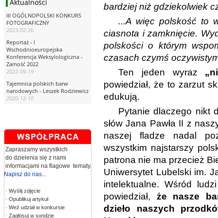
Aktualności
bardziej niż gdziekolwiek 
III OGÓLNOPOLSKI KONKURS
...A więc polskość to w
FOTOGRAFICZNY
2023-02-26
ciasnota i zamknięcie. Wyda
Reportaż - I
polskości o którym wspom
Wschodnioeuropejska
czasach czymś oczywistym
Konferencja Weksylologiczna -
Zamość 2022
Ten jeden wyraz
„n
2022-09-19
powiedział, że to zarzut sk
Tajemnica polskich barw
narodowych - Leszek Rodziewicz
edukują.
2020-12-10
Pytanie dlaczego nikt 
słów Jana Pawła II z nasz
naszej fladze nadal po
wszystkim najstarszy polsk
Zapraszamy wszystkich
do dzielenia się z nami
patrona nie ma przecież Bi
informacjami na flagowe tematy.
Uniwersytet Lubelski im. Ja
Napisz do nas...
intelektualne. Wśród ludz
· Wyślij zdjęcie
powiedział,
że nasze ba
· Opublikuj artykuł
dzieło naszych przodkó
· Weź udział w konkursie
· Zagłosuj w sondzie