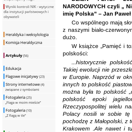
NARODOWYCH czyli „ Nie 
Wyniki kontroli NIK - wytyczne
dla instytucji państwowych i
imię Polska” – Jan Paweł 
obywateli
Co wspólnego mają słow
z naszymi biało-czerwonym
Heraldyka i weksylologia
dużo.
Komisja Heraldyczna
W książce „Pamięć i to
polskości:
Artykuły
(56)
...historycznie polsk
Edukacja
Takiej ewolucji nie przes
Flagowe inicjatywy
w Europie. Naprzód w okre
(23)
innych to polskość piasto
Strony internetowe
(4)
związane z symbolami
można była to polskość „
Fotogaleria
(25)
polskość epoki jagiell
„Flaga w moim mieście”
Rzeczypospolitej wielu nar
Fotogaleria
(10)
Polacy nosili w sobie tę
„Z flagą w tle”
pochodzę z Małopolski, z 
Krakowem .Ale nawet i t