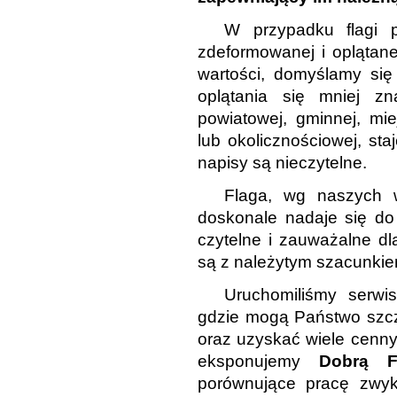
W przypadku flagi 
zdeformowanej i oplątane
wartości, domyślamy się
oplątania się mniej zn
powiatowej, gminnej, miej
lub okolicznościowej, sta
napisy są nieczytelne.
Flaga, wg naszych
doskonale nadaje się do 
czytelne i zauważalne d
są z należytym szacunkiem
Uruchomiliśmy serwi
gdzie mogą Państwo szcz
oraz uzyskać wiele cennyc
eksponujemy
Dobrą F
porównujące pracę zwyk