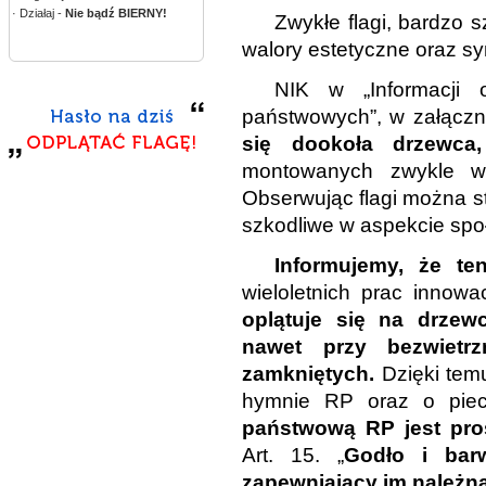
· Działaj -
Nie bądź BIERNY!
Zwykłe flagi, bardzo 
walory estetyczne oraz sy
NIK w „Informacji 
państwowych”, w załączn
się dookoła drzewca,
montowanych zwykle wy
Obserwując flagi można stw
szkodliwe w aspekcie sp
Informujemy, że te
wieloletnich prac innowa
oplątuje się na drzew
nawet przy bezwietr
zamkniętych.
Dzięki temu
hymnie RP oraz o piec
państwową RP jest pros
Art. 15. „
Godło i bar
zapewniający im należn