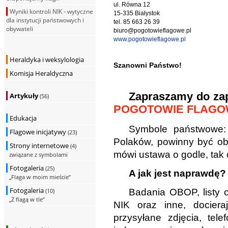
ul. Równa 12
Wyniki kontroli NIK - wytyczne
15-335 Białystok
dla instytucji państwowych i
tel. 85 663 26 39
obywateli
biuro@pogotowieflagowe.pl
www.pogotowieflagowe.pl
Heraldyka i weksylologia
Szanowni Państwo!
Komisja Heraldyczna
Zapraszamy do zap
Artykuły
(56)
POGOTOWIE FLAG
Edukacja
Symbole państwowe: 
Flagowe inicjatywy
(23)
Polaków, powinny być obi
Strony internetowe
(4)
mówi ustawa o godle, tak 
związane z symbolami
Fotogaleria
(25)
A jak jest naprawdę?
„Flaga w moim mieście”
Fotogaleria
(10)
Badania OBOP, listy o
„Z flagą w tle”
NIK oraz inne, dociera
przysyłane zdjęcia, tel