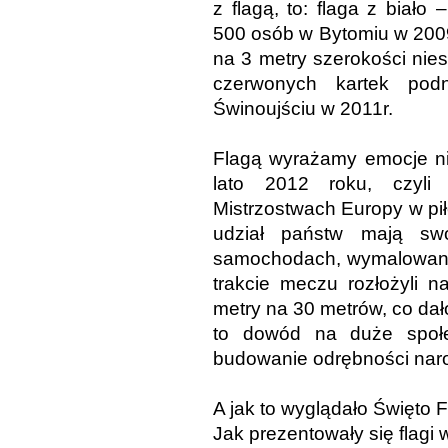
z flagą, to: flaga z biał
500 osób w Bytomiu w 2009
na 3 metry szerokości nies
czerwonych kartek po
Świnoujściu w 2011r.
Flagą wyrażamy emocje nie
lato 2012 roku, czyli
Mistrzostwach Europy w pi
udział państw mają sw
samochodach, wymalowane 
trakcie meczu rozłożyli 
metry na 30 metrów, co dał
to dowód na duże społ
budowanie odrębności nar
A jak to wyglądało Święto 
Jak prezentowały się flag