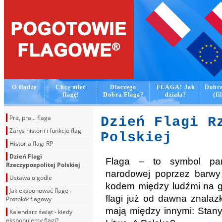
O fladze
Chcę mieć
Dlaczego
FLAGA! Jak
Dobra
flagę!
Dobra Flaga?
działa?
(fi
Pra, pra... flaga
Dzień Flagi R
Zarys historii i funkcje flagi
Polskiej
Historia flagi RP
Dzień Flagi
Flaga – to symbol pań
Rzeczypospolitej Polskiej
narodowej poprzez barwy
Ustawa o godle
kodem między ludźmi na g
Jak eksponować flagę -
flagi już od dawna znalaz
Protokół flagowy
mają między innymi: Stany
Kalendarz świąt - kiedy
eksponujemy flagi?