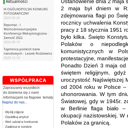
Ustanowienie dnia 2 maja ś
Aktualności
2 maja był dniem w Rz
III OGÓLNOPOLSKI KONKURS
FOTOGRAFICZNY
zdejmowania flagi po Świ
2023-02-26
rocznicy uchwalenia Konst
Reportaż - I
pracy z 18 stycznia 1951 
Wschodnioeuropejska
Konferencja Weksylologiczna -
było kilka. Święto Konstyt
Zamość 2022
2022-09-19
Polaków o niepodle
Tajemnica polskich barw
komunistycznych w Pol
narodowych - Leszek Rodziewicz
protestacyjne, manifestacj
2020-12-10
Ponadto Dzień 3 maja od 1
świętem religijnym, gdy
uroczystość Najświętszej 
od 2004 roku w Polsce – d
Zapraszamy wszystkich
do dzielenia się z nami
uhonorowania. W tym dniu
informacjami na flagowe tematy.
Światowej, gdy w 1945r. z
Napisz do nas...
w Berlinie flaga biało 
· Wyślij zdjęcie
okupacji nazistowskiej. W 
· Opublikuj artykuł
Polaków za granicą.
· Weź udział w konkursie
· Zagłosuj w sondzie