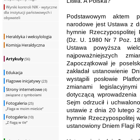
Litwa. A Polska?
Wyniki kontroli NIK - wytyczne
dla instytucji państwowych i
Podstawowym aktem pr
obywateli
narodowe jest Ustawa z dn
hymnie Rzeczypospolitej 
Heraldyka i weksylologia
(Dz. U. 1980 Nr 7 Poz. 18 
Komisja Heraldyczna
Ustawa powyższa wielo
najpoważniejszych zmi
Artykuły
(56)
Zapoczątkował je poselski
zakładał ustanowienie Dn
Edukacja
wystąpili posłowie Plat
Flagowe inicjatywy
(23)
zmianami legislacyjnym
Strony internetowe
(4)
dotyczącą wprowadzenia 
związane z symbolami
Sejm odrzucił i uchwalono
Fotogaleria
(25)
„Flaga w moim mieście”
ustawie z dnia 20 lutego 
Fotogaleria
hymnie Rzeczypospolitej w
(10)
„Z flagą w tle”
ustanowiony Dniem Flagi Rz