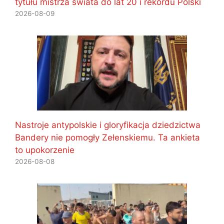
tytułu mistrza świata do lat 20 i rekordu Polski
2026-08-09
Nastroje antypolskie i gloryfikacja dziedzictwa
Bandery nie pomogły Zełenskiemu. Ta ankieta
to upokorzenie
2026-08-08