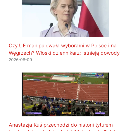
Czy UE manipulowała wyborami w Polsce i na
Węgrzech? Włoski dziennikarz: Istnieją dowody
2026-08-09
Anastazja Kuś przechodzi do historii tytułem