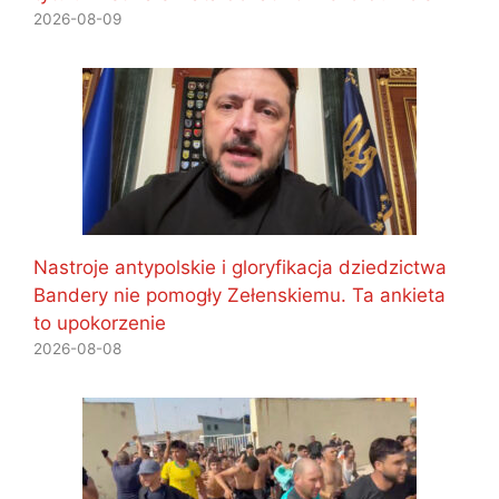
2026-08-09
Nastroje antypolskie i gloryfikacja dziedzictwa
Bandery nie pomogły Zełenskiemu. Ta ankieta
to upokorzenie
2026-08-08