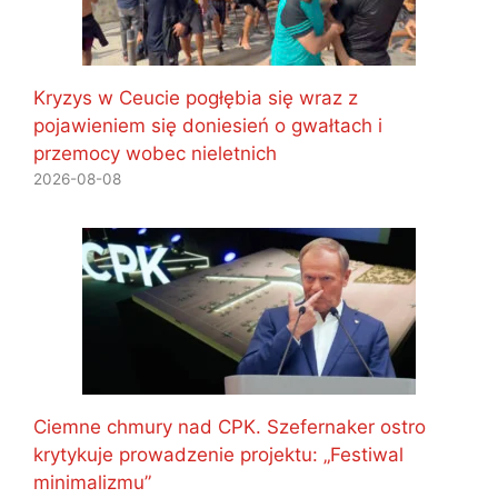
Kryzys w Ceucie pogłębia się wraz z
pojawieniem się doniesień o gwałtach i
przemocy wobec nieletnich
2026-08-08
Ciemne chmury nad CPK. Szefernaker ostro
krytykuje prowadzenie projektu: „Festiwal
minimalizmu”