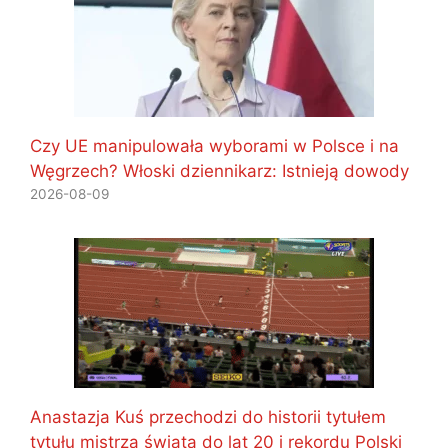
Czy UE manipulowała wyborami w Polsce i na
Węgrzech? Włoski dziennikarz: Istnieją dowody
2026-08-09
Anastazja Kuś przechodzi do historii tytułem
tytułu mistrza świata do lat 20 i rekordu Polski