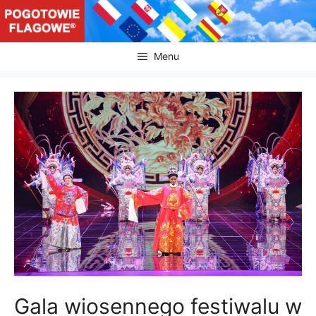
Przejdź
do
treści
Menu
Gala wiosennego festiwalu w