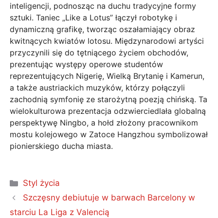
inteligencji, podnosząc na duchu tradycyjne formy
sztuki. Taniec „Like a Lotus” łączył robotykę i
dynamiczną grafikę, tworząc oszałamiający obraz
kwitnących kwiatów lotosu. Międzynarodowi artyści
przyczynili się do tętniącego życiem obchodów,
prezentując występy operowe studentów
reprezentujących Nigerię, Wielką Brytanię i Kamerun,
a także austriackich muzyków, którzy połączyli
zachodnią symfonię ze starożytną poezją chińską. Ta
wielokulturowa prezentacja odzwierciedlała globalną
perspektywę Ningbo, a hołd złożony pracownikom
mostu kolejowego w Zatoce Hangzhou symbolizował
pionierskiego ducha miasta.
Kategorie
Styl życia
Szczęsny debiutuje w barwach Barcelony w
starciu La Liga z Valencią