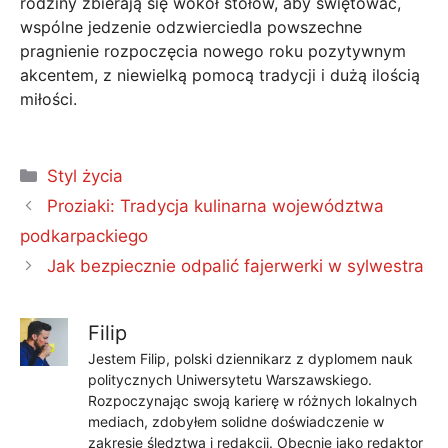
rodziny zbierają się wokół stołów, aby świętować,
wspólne jedzenie odzwierciedla powszechne
pragnienie rozpoczęcia nowego roku pozytywnym
akcentem, z niewielką pomocą tradycji i dużą ilością
miłości.
Kategorie
Styl życia
Proziaki: Tradycja kulinarna województwa
podkarpackiego
Jak bezpiecznie odpalić fajerwerki w sylwestra
Filip
Jestem Filip, polski dziennikarz z dyplomem nauk
politycznych Uniwersytetu Warszawskiego.
Rozpoczynając swoją karierę w różnych lokalnych
mediach, zdobyłem solidne doświadczenie w
zakresie śledztwa i redakcji. Obecnie jako redaktor