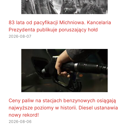
83 lata od pacyfikacji Michniowa. Kancelaria
Prezydenta publikuje poruszający hołd
2026-08-07
Ceny paliw na stacjach benzynowych osiągają
najwyższe poziomy w historii. Diesel ustanawia
nowy rekord!
2026-08-06