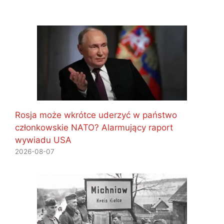
Rosja może wkrótce uderzyć w państwo
członkowskie NATO? Alarmujący raport
wywiadu USA
2026-08-07