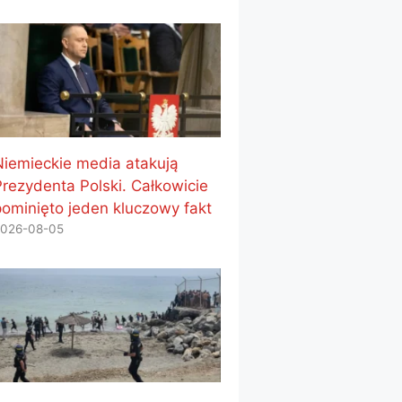
Niemieckie media atakują
Prezydenta Polski. Całkowicie
pominięto jeden kluczowy fakt
026-08-05