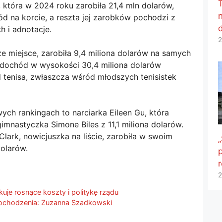
, która w 2024 roku zarobiła 21,4 mln dolarów,
ód na korcie, a reszta jej zarobków pochodzi z
 i adnotacje.
2
ze miejsce, zarobiła 9,4 miliona dolarów na samych
y dochód w wysokości 30,4 miliona dolarów
tenisa, zwłaszcza wśród młodszych tenisistek
ych rankingach to narciarka Eileen Gu, która
 gimnastyczka Simone Biles z 11,1 miliona dolarów.
ark, nowicjuszka na liście, zarobiła w swoim
„
dolarów.
p
2
kuje rosnące koszty i politykę rządu
ochodzenia: Zuzanna Szadkowski