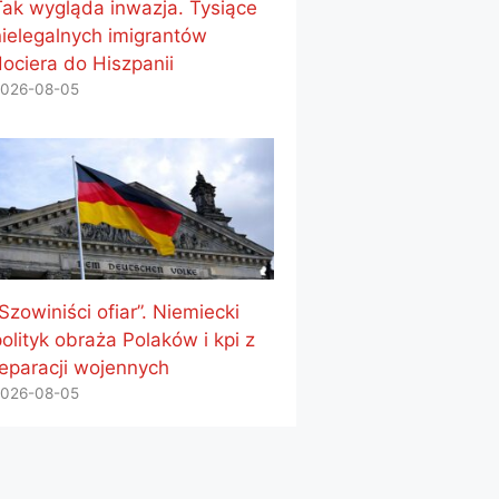
Tak wygląda inwazja. Tysiące
nielegalnych imigrantów
dociera do Hiszpanii
026-08-05
Szowiniści ofiar”. Niemiecki
olityk obraża Polaków i kpi z
reparacji wojennych
026-08-05