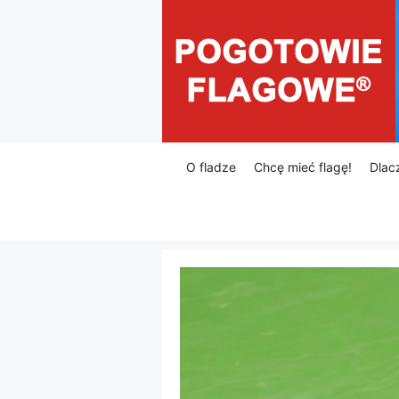
Przejdź
do
treści
O fladze
Chcę mieć flagę!
Dlac