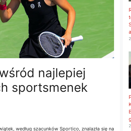
t
2
wśród najlepiej
ch sportsmenek
2
wiątek, według szacunków Sportico, znalazła się na