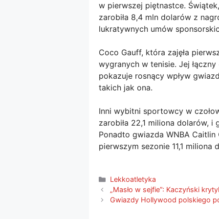
w pierwszej piętnastce. Świątek
zarobiła 8,4 mln dolarów z nagr
lukratywnych umów sponsorskich
Coco Gauff, która zajęła pierws
wygranych w tenisie. Jej łączn
pokazuje rosnący wpływ gwiazd 
takich jak ona.
Inni wybitni sportowcy w czołow
zarobiła 22,1 miliona dolarów, i
Ponadto gwiazda WNBA Caitlin Cl
pierwszym sezonie 11,1 miliona 
Kategorie
Lekkoatletyka
„Masło w sejfie”: Kaczyński kryty
Gwiazdy Hollywood polskiego p