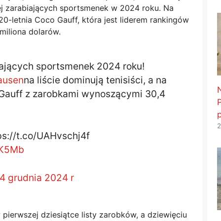
piej zarabiających sportsmenek w 2024 roku. Na
20-letnia Coco Gauff, która jest liderem rankingów
miliona dolarów.
biających sportsmenek 2024 roku!
ausen
na liście dominują tenisiści, a na
 Gauff z zarobkami wynoszącymi 30,4
2
ps://t.co/UAHvschj4f
eK5Mb
4 grudnia 2024 r
w pierwszej dziesiątce listy zarobków, a dziewięciu