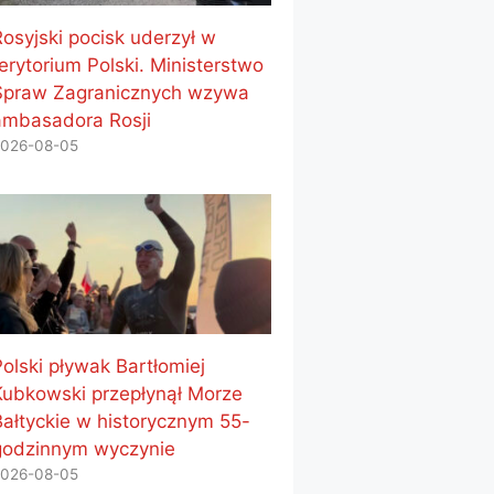
Rosyjski pocisk uderzył w
erytorium Polski. Ministerstwo
Spraw Zagranicznych wzywa
ambasadora Rosji
026-08-05
Polski pływak Bartłomiej
Kubkowski przepłynął Morze
Bałtyckie w historycznym 55-
godzinnym wyczynie
026-08-05