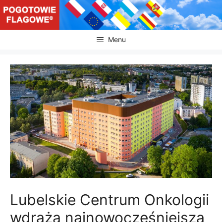
Przejdź
do
treści
Menu
Lubelskie Centrum Onkologii
wdraża najnowocześniejszą