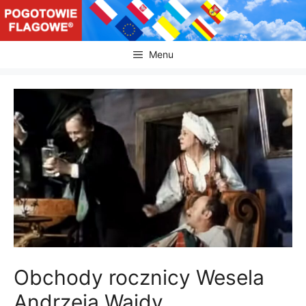
Przejdź
do
treści
Menu
Obchody rocznicy Wesela
Andrzeja Wajdy