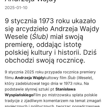
2025-01-10
9 stycznia 1973 roku ukazało
się arcydzieło Andrzeja Wajdy
Wesele (
Ślub)
miał swoją
premierę, oddając istotę
polskiej kultury i historii. Dziś
obchodzi swoją rocznicę.
9 stycznia 2025 roku przypada rocznica premiery
filmu
Andrzeja Wajdy
kultowy film
Ślub
(
Wesele
),
który zadebiutował tego dnia w 1973 roku. Na
podstawie słynnej sztuki pt
Stanisława
Wyspiańskiego
Film po mistrzowsku splata polskie
tradycje z zjadliwym komentarzem na temat zmagań
społecznych i politycznych, tworząc ponadczasowe