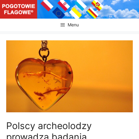
Przejdź
do
treści
Menu
Polscy archeolodzy
prowadzą badania