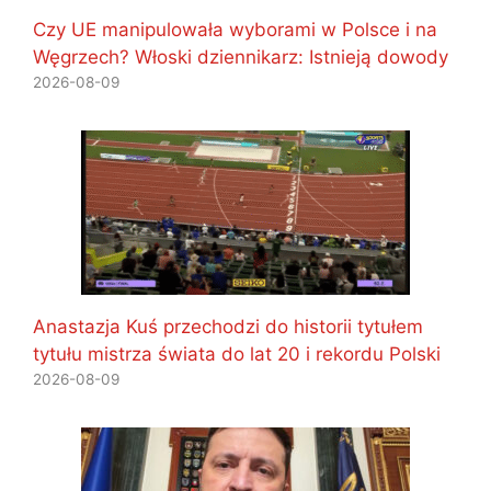
Czy UE manipulowała wyborami w Polsce i na
Węgrzech? Włoski dziennikarz: Istnieją dowody
2026-08-09
Anastazja Kuś przechodzi do historii tytułem
tytułu mistrza świata do lat 20 i rekordu Polski
2026-08-09