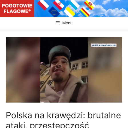
Przejdź
do
treści
Menu
Polska na krawędzi: brutalne
ataki, przestępczość