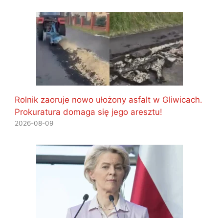
Rolnik zaoruje nowo ułożony asfalt w Gliwicach.
Prokuratura domaga się jego aresztu!
2026-08-09