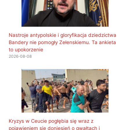
Nastroje antypolskie i gloryfikacja dziedzictwa
Bandery nie pomogły Zełenskiemu. Ta ankieta
to upokorzenie
2026-08-08
Kryzys w Ceucie pogłębia się wraz z
pojawieniem się doniesień o gwałtach i