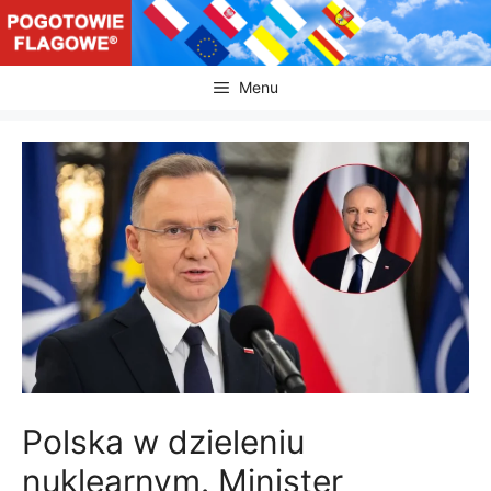
Przejdź
do
treści
Menu
Polska w dzieleniu
nuklearnym. Minister