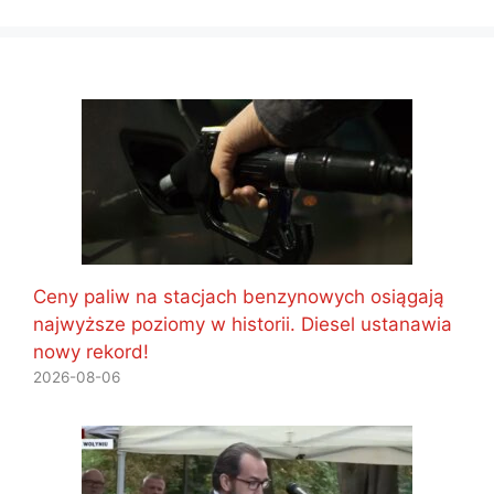
Ceny paliw na stacjach benzynowych osiągają
najwyższe poziomy w historii. Diesel ustanawia
nowy rekord!
2026-08-06