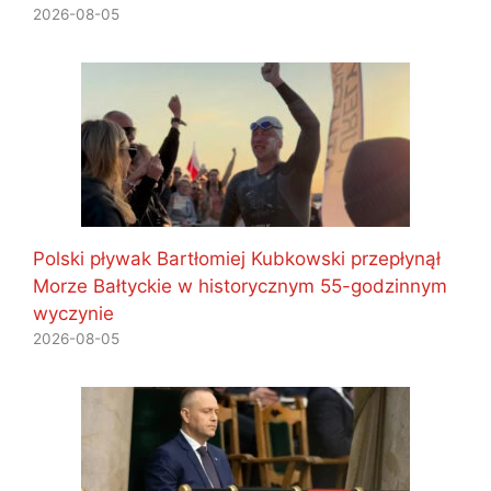
2026-08-05
Polski pływak Bartłomiej Kubkowski przepłynął
Morze Bałtyckie w historycznym 55-godzinnym
wyczynie
2026-08-05