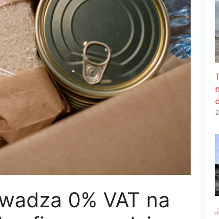
2
owadza 0% VAT na
„