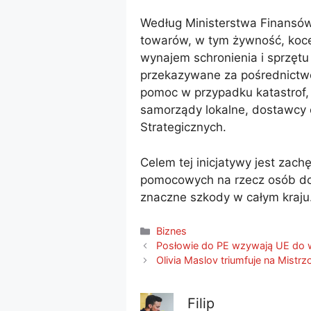
Według Ministerstwa Finansó
towarów, w tym żywność, koce 
wynajem schronienia i sprzęt
przekazywane za pośrednictw
pomoc w przypadku katastrof, 
samorządy lokalne, dostawcy 
Strategicznych.
Celem tej inicjatywy jest zach
pomocowych na rzecz osób dot
znaczne szkody w całym kraju
Kategorie
Biznes
Posłowie do PE wzywają UE do w
Olivia Maslov triumfuje na Mis
Filip