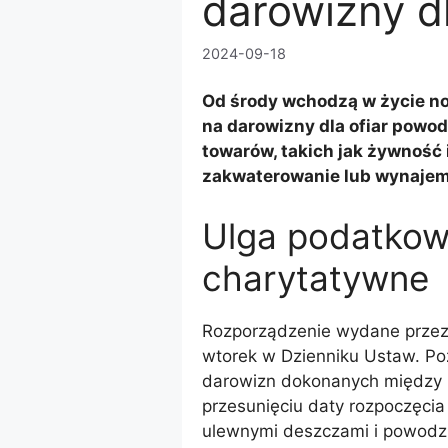
darowizny d
2024-09-18
Od środy wchodzą w życie n
na darowizny dla ofiar powo
towarów, takich jak żywność i
zakwaterowanie lub wynajem
Ulga podatkow
charytatywne
Rozporządzenie wydane przez
wtorek w Dzienniku Ustaw. P
darowizn dokonanych między 1
przesunięciu daty rozpoczęcia
ulewnymi deszczami i powodzi