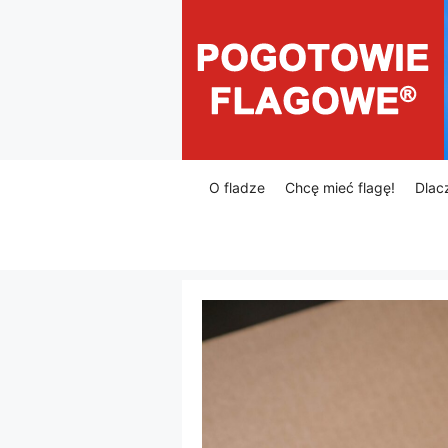
Przejdź
do
treści
O fladze
Chcę mieć flagę!
Dlac