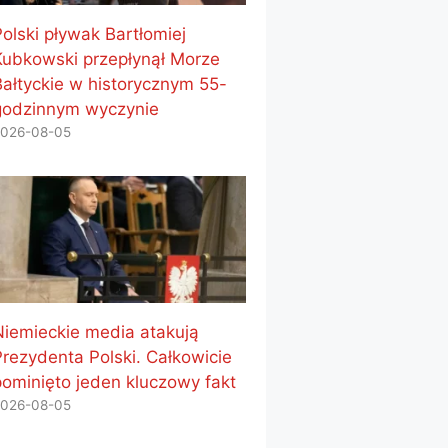
Polski pływak Bartłomiej
Kubkowski przepłynął Morze
Bałtyckie w historycznym 55-
godzinnym wyczynie
026-08-05
Niemieckie media atakują
Prezydenta Polski. Całkowicie
pominięto jeden kluczowy fakt
026-08-05