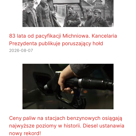
83 lata od pacyfikacji Michniowa. Kancelaria
Prezydenta publikuje poruszający hołd
2026-08-07
Ceny paliw na stacjach benzynowych osiągają
najwyższe poziomy w historii. Diesel ustanawia
nowy rekord!