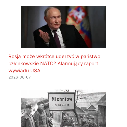
Rosja może wkrótce uderzyć w państwo
członkowskie NATO? Alarmujący raport
wywiadu USA
2026-08-07