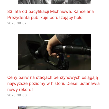
83 lata od pacyfikacji Michniowa. Kancelaria
Prezydenta publikuje poruszający hołd
2026-08-07
Ceny paliw na stacjach benzynowych osiągają
najwyższe poziomy w historii. Diesel ustanawia
nowy rekord!
2026-08-06