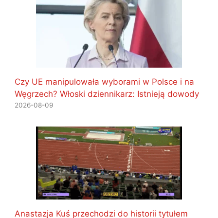
Czy UE manipulowała wyborami w Polsce i na
Węgrzech? Włoski dziennikarz: Istnieją dowody
2026-08-09
Anastazja Kuś przechodzi do historii tytułem