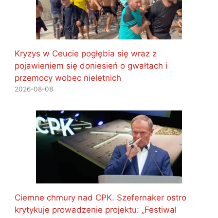
Kryzys w Ceucie pogłębia się wraz z
pojawieniem się doniesień o gwałtach i
przemocy wobec nieletnich
2026-08-08
Ciemne chmury nad CPK. Szefernaker ostro
krytykuje prowadzenie projektu: „Festiwal