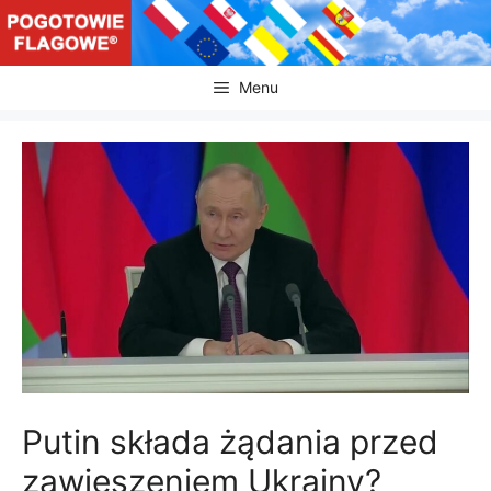
Przejdź
do
treści
Menu
Putin składa żądania przed
zawieszeniem Ukrainy?