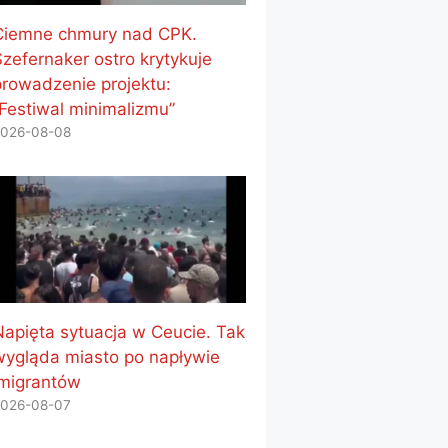
Ciemne chmury nad CPK.
Szefernaker ostro krytykuje
prowadzenie projektu:
„Festiwal minimalizmu”
026-08-08
Napięta sytuacja w Ceucie. Tak
wygląda miasto po napływie
imigrantów
026-08-07