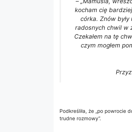
– „Mamusia, wreszc
kocham cię bardziej
córka. Znów były 
radosnych chwil w ż
Czekałem na tę chwi
czym mogłem pomy
Przyz
Podkreśliła, że ​​„po powrocie 
trudne rozmowy”.