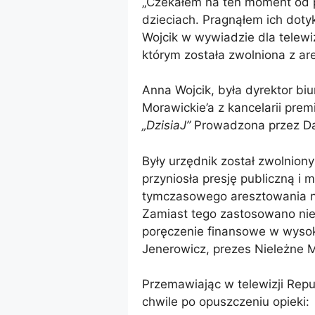
„Czekałem na ten moment od p
dzieciach. Pragnąłem ich doty
Wojcik w wywiadzie dla telewiz
którym została zwolniona z ar
Anna Wojcik, była dyrektor bi
Morawickie’a z kancelarii pre
„DzisiaJ”
Prowadzona przez Da
Były urzędnik został zwolnion
przyniosła presję publiczną i 
tymczasowego aresztowania n
Zamiast tego zastosowano ni
poręczenie finansowe w wyso
Jenerowicz, prezes Nieleżne 
Przemawiając w telewizji Repu
chwile po opuszczeniu opieki: