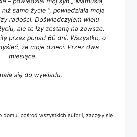
ie – powiedział mój syn.„ Mamusia,
 niż samo życie ”, powiedziała moja
łzy radości. Doświadczyłem wielu
yciu, ale te łzy zostaną na zawsze.
lę przez ponad 60 dni. Wszystko, o
śleć, że moje dzieci. Przez dwa
miesiące.
nała się do wywiadu.
do domu, pośród wszystkich euforii, zaczęły się