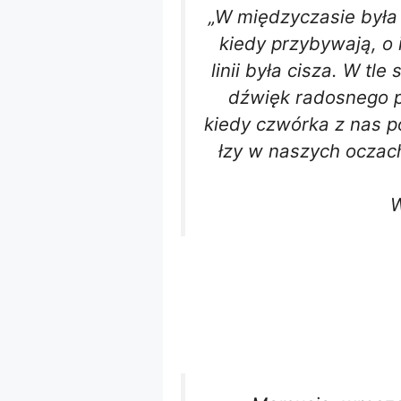
„W międzyczasie była 
kiedy przybywają, o i
linii była cisza. W tle
dźwięk radosnego pł
kiedy czwórka z nas po
łzy w naszych oczach
W