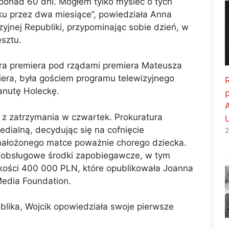
onad 60 dni. Mogłem tylko myśleć o tych
ku przez dwa miesiące”, powiedziała Anna
yjnej Republiki, przypominając sobie dzień, w
esztu.
ura premiera pod rządami premiera Mateusza
miera, była gościem programu telewizyjnego
nutę Holeckę.
y z zatrzymania w czwartek. Prokuratura
medialną, decydując się na cofnięcie
2
ałożonego matce poważnie chorego dziecka.
eobsługowe środki zapobiegawcze, w tym
kości 400 000 PLN, które opublikowała Joanna
Media Foundation.
blika, Wojcik opowiedziała swoje pierwsze