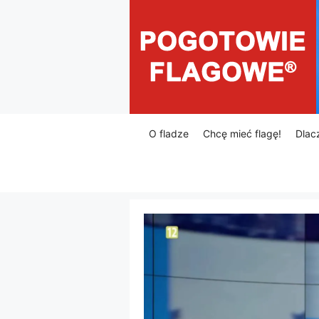
Przejdź
do
treści
O fladze
Chcę mieć flagę!
Dlac