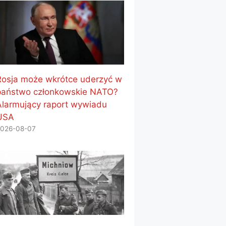
Rosja może wkrótce uderzyć w
państwo członkowskie NATO?
Alarmujący raport wywiadu
USA
026-08-07