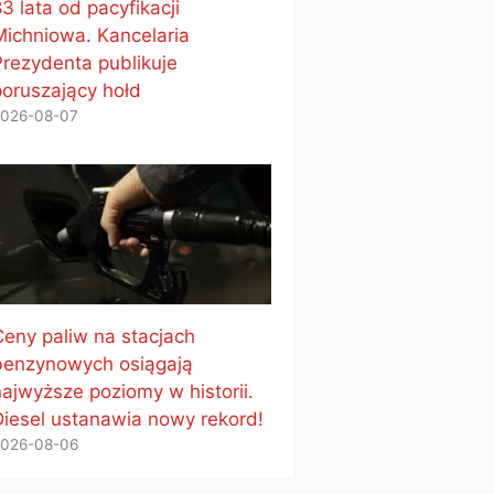
3 lata od pacyfikacji
Michniowa. Kancelaria
Prezydenta publikuje
poruszający hołd
026-08-07
Ceny paliw na stacjach
benzynowych osiągają
najwyższe poziomy w historii.
Diesel ustanawia nowy rekord!
026-08-06