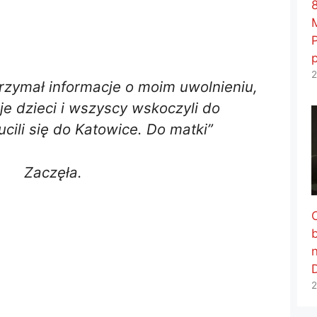
8
2
rzymał informacje o moim uwolnieniu,
e dzieci i wszyscy wskoczyli do
cili się do Katowice. Do matki”
Zaczęła.
2