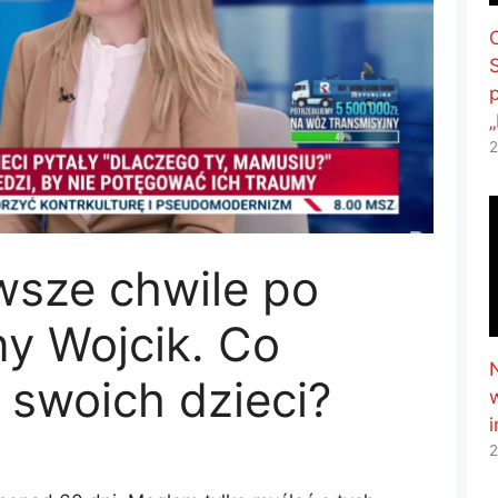
2
wsze chwile po
y Wojcik. Co
 swoich dzieci?
2