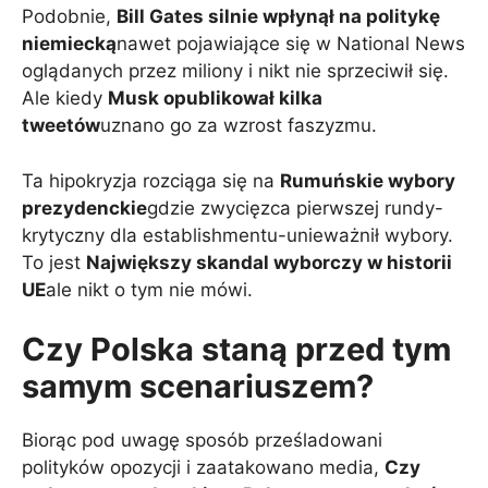
Podobnie,
Bill Gates silnie wpłynął na politykę
niemiecką
nawet pojawiające się w National News
oglądanych przez miliony i nikt nie sprzeciwił się.
Ale kiedy
Musk opublikował kilka
tweetów
uznano go za wzrost faszyzmu.
Ta hipokryzja rozciąga się na
Rumuńskie wybory
prezydenckie
gdzie zwycięzca pierwszej rundy-
krytyczny dla establishmentu-unieważnił wybory.
To jest
Największy skandal wyborczy w historii
UE
ale nikt o tym nie mówi.
Czy Polska staną przed tym
samym scenariuszem?
Biorąc pod uwagę sposób prześladowani
polityków opozycji i zaatakowano media,
Czy