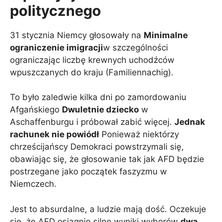
politycznego
31 stycznia Niemcy głosowały na
Minimalne
ograniczenie imigracji
w szczególności
ograniczając liczbę krewnych uchodźców
wpuszczanych do kraju (Familiennachig).
To było zaledwie kilka dni po zamordowaniu
Afgańskiego
Dwuletnie dziecko
w
Aschaffenburgu i próbował zabić więcej.
Jednak
rachunek nie powiódł
Ponieważ niektórzy
chrześcijańscy Demokraci powstrzymali się,
obawiając się, że głosowanie tak jak AFD będzie
postrzegane jako początek faszyzmu w
Niemczech.
Jest to absurdalne, a ludzie mają dość. Oczekuje
się, że AFD osiągnie silne wyniki wyborów
dwa