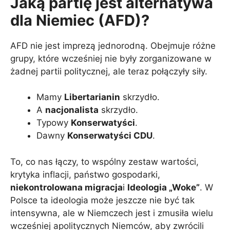
Jaką partię jest alternatywa
dla Niemiec (AFD)?
AFD nie jest imprezą jednorodną. Obejmuje różne
grupy, które wcześniej nie były zorganizowane w
żadnej partii politycznej, ale teraz połączyły siły.
Mamy
Libertarianin
skrzydło.
A
nacjonalista
skrzydło.
Typowy
Konserwatyści
.
Dawny
Konserwatyści CDU
.
To, co nas łączy, to wspólny zestaw wartości,
krytyka inflacji, państwo gospodarki,
niekontrolowana migracja
i
Ideologia „Woke”
. W
Polsce ta ideologia może jeszcze nie być tak
intensywna, ale w Niemczech jest i zmusiła wielu
wcześniej apolitycznych Niemców, aby zwrócili