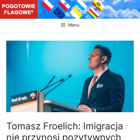
Przejdź
do
treści
Menu
Tomasz Froelich: Imigracja
nie przynosi pozytywnych