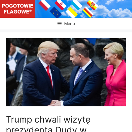
Przejdź
do
treści
Menu
Trump chwali wizytę
prezydenta Dudy w