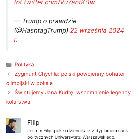
fot.twitter.com/Vu7antKi1w
— Trump o prawdzie
(@HashtagTrump)
22 września 2024
r.
Kategorie
Polityka
Zygmunt Chychła: polski powojenny bohater
olimpijski w boksie
Świętujemy Jana Kudrę: wspomnienie legendy
kolarstwa
Filip
Jestem Filip, polski dziennikarz z dyplomem nauk
politycznych Uniwersytetu Warszawskiego.