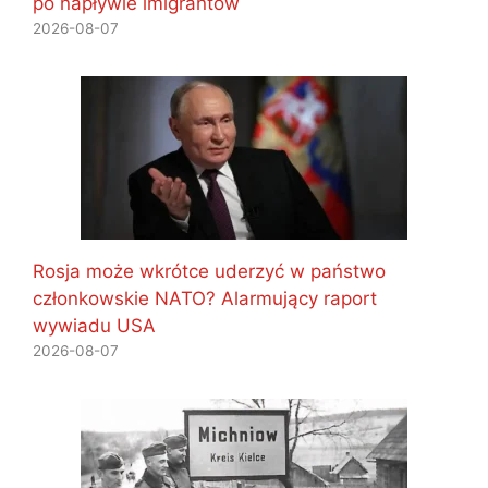
po napływie imigrantów
2026-08-07
Rosja może wkrótce uderzyć w państwo
członkowskie NATO? Alarmujący raport
wywiadu USA
2026-08-07