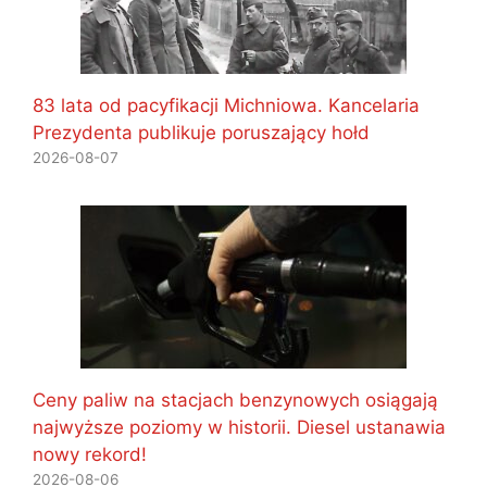
83 lata od pacyfikacji Michniowa. Kancelaria
Prezydenta publikuje poruszający hołd
2026-08-07
Ceny paliw na stacjach benzynowych osiągają
najwyższe poziomy w historii. Diesel ustanawia
nowy rekord!
2026-08-06