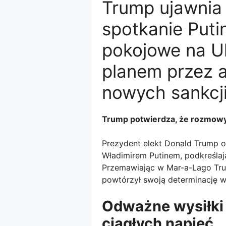
Trump ujawnia 
spotkanie Putin
pokojowe na Uk
planem przez a
nowych sankcji
Trump potwierdza, że ​​rozmowy
Prezydent elekt Donald Trump og
Władimirem Putinem, podkreślają
Przemawiając w Mar-a-Lago Trum
powtórzył swoją determinację w
Odważne wysiłki
ciągłych napięć