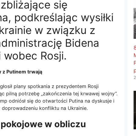
zbliżające się
a, podkreślając wysiłki
rainie w związku z
dministrację Bidena
8
 wobec Rosji.
 z Putinem trwają
2
łosił plany spotkania z prezydentem Rosji
c pilną potrzebę „zakończenia tej krwawej wojny”.
p odniósł się do otwartości Putina na dyskusje i
 doprowadzeniu konfliktu na Ukrainie.
 pokojowe w obliczu