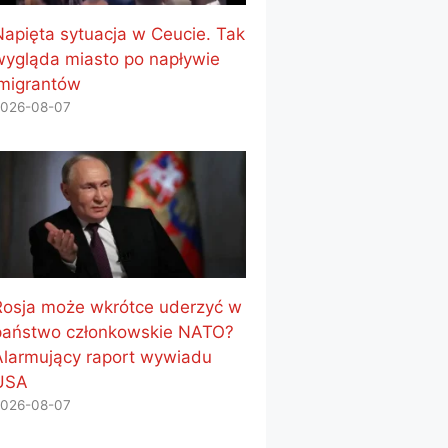
Napięta sytuacja w Ceucie. Tak
wygląda miasto po napływie
imigrantów
026-08-07
Rosja może wkrótce uderzyć w
państwo członkowskie NATO?
Alarmujący raport wywiadu
USA
026-08-07