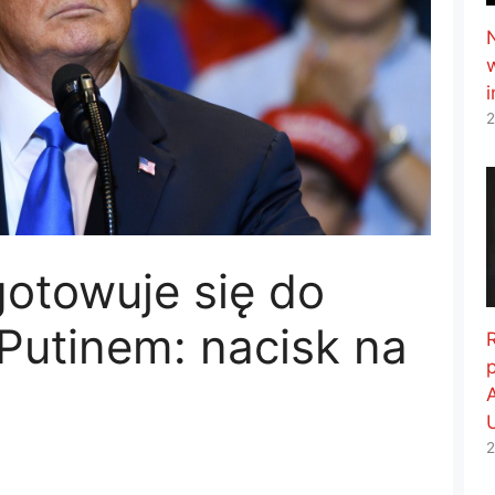
2
otowuje się do
Putinem: nacisk na
2