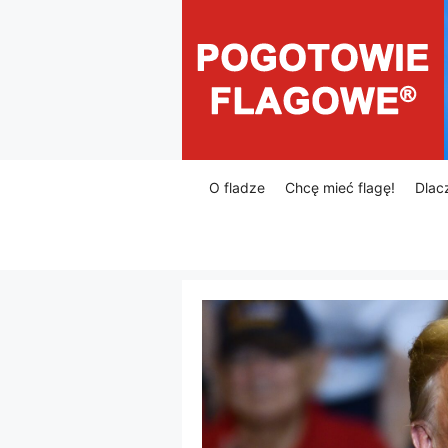
Przejdź
do
treści
O fladze
Chcę mieć flagę!
Dlac