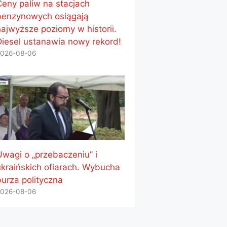
Ceny paliw na stacjach
benzynowych osiągają
najwyższe poziomy w historii.
Diesel ustanawia nowy rekord!
026-08-06
Uwagi o „przebaczeniu” i
ukraińskich ofiarach. Wybucha
burza polityczna
026-08-06