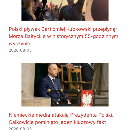
Polski pływak Bartłomiej Kubkowski przepłynął
Morze Bałtyckie w historycznym 55-godzinnym
wyczynie
2026-08-05
Niemieckie media atakują Prezydenta Polski.
Całkowicie pominięto jeden kluczowy fakt
2026-08-05