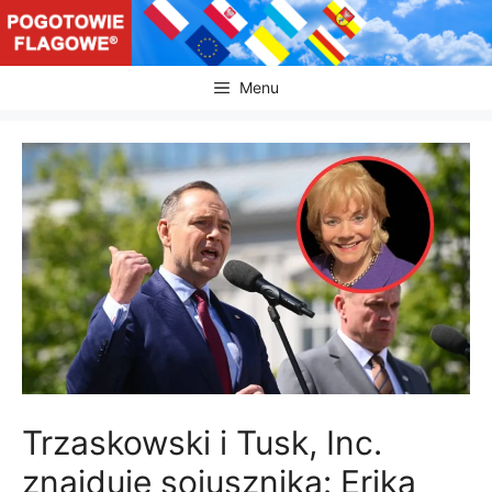
Przejdź
do
treści
Menu
Trzaskowski i Tusk, Inc.
znajduje sojusznika: Erika