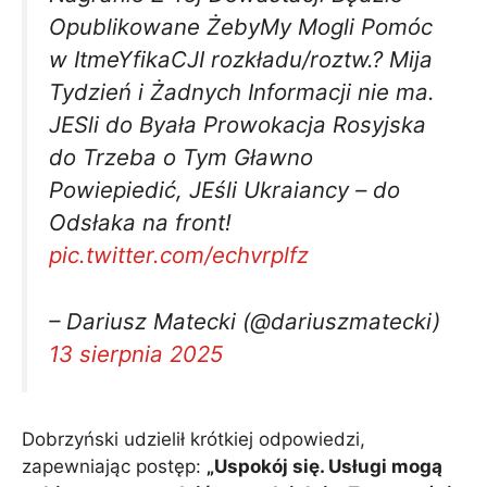
Opublikowane ŻebyMy Mogli Pomóc
w ItmeYfikaCJI rozkładu/roztw.? Mija
Tydzień i Żadnych Informacji nie ma.
JESli do Byała Prowokacja Rosyjska
do Trzeba o Tym Gławno
Powiepiedić, JEśli Ukraiancy – do
Odsłaka na front!
pic.twitter.com/echvrplfz
– Dariusz Matecki (@dariuszmatecki)
13 sierpnia 2025
Dobrzyński udzielił krótkiej odpowiedzi,
zapewniając postęp:
„Uspokój się. Usługi mogą