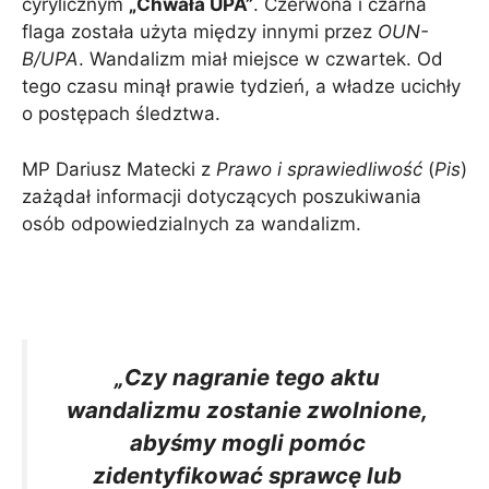
cyrylicznym
„Chwała UPA”
. Czerwona i czarna
flaga została użyta między innymi przez
OUN-
B/UPA
. Wandalizm miał miejsce w czwartek. Od
tego czasu minął prawie tydzień, a władze ucichły
o postępach śledztwa.
MP Dariusz Matecki z
Prawo i sprawiedliwość
(
Pis
)
zażądał informacji dotyczących poszukiwania
osób odpowiedzialnych za wandalizm.
„Czy nagranie tego aktu
wandalizmu zostanie zwolnione,
abyśmy mogli pomóc
zidentyfikować sprawcę lub