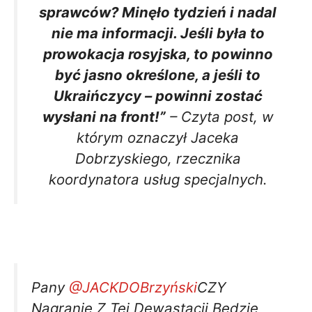
sprawców? Minęło tydzień i nadal
nie ma informacji. Jeśli była to
prowokacja rosyjska, to powinno
być jasno określone, a jeśli to
Ukraińczycy – powinni zostać
wysłani na front!”
– Czyta post, w
którym oznaczył Jaceka
Dobrzyskiego, rzecznika
koordynatora usług specjalnych.
Pany
@JACKDOBrzyński
CZY
Nagranie Z Tej Dewastacji Będzie