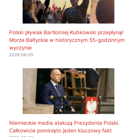
Polski pływak Bartłomiej Kubkowski przepłynął
Morze Bałtyckie w historycznym 55-godzinnym
wyczynie
2026-08-05
Niemieckie media atakują Prezydenta Polski.
Całkowicie pominięto jeden kluczowy fakt