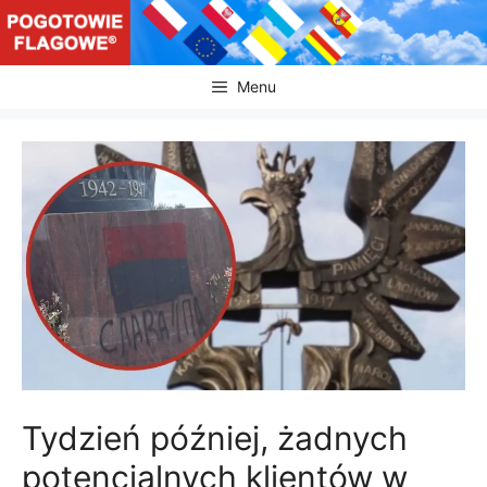
Przejdź
do
treści
Menu
Tydzień później, żadnych
potencjalnych klientów w