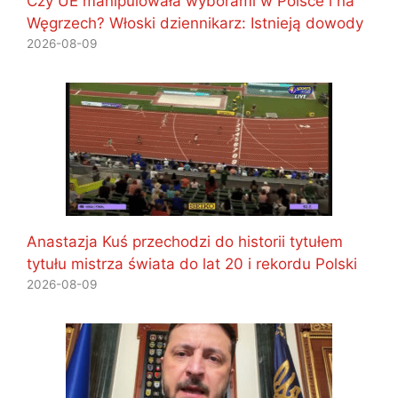
Czy UE manipulowała wyborami w Polsce i na
Węgrzech? Włoski dziennikarz: Istnieją dowody
2026-08-09
Anastazja Kuś przechodzi do historii tytułem
tytułu mistrza świata do lat 20 i rekordu Polski
2026-08-09