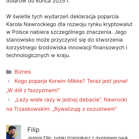
dolarów do końca 2025 r.
W świetle tych wydarzeń deklaracja poparcia
Karola Nawrockiego dla rozwoju rynku kryptowalut
w Polsce nabiera szczególnego znaczenia. Jego
stanowisko może przyczynić się do stworzenia
korzystnego środowiska innowacji finansowych i
technologicznych w kraju.
Kategorie
Biznes
Kogo poparje Korwin-Mikke? Teraz jest jasne!
„W dół z faszyzmem!”
„Leży wiele razy w jednej debacie”. Nawrocki
na Trzaskowskim: „Rywalizuję z oszustwem”
Filip
Jestem Filip, polski dziennikarz z dyplomem nauk