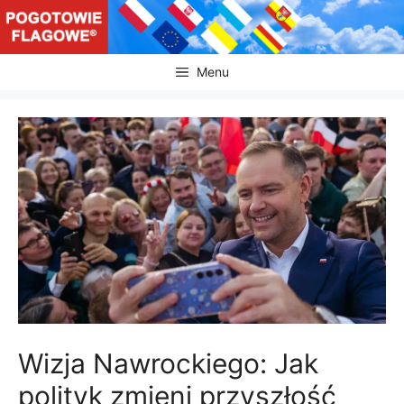
Przejdź
do
treści
Menu
Wizja Nawrockiego: Jak
polityk zmieni przyszłość