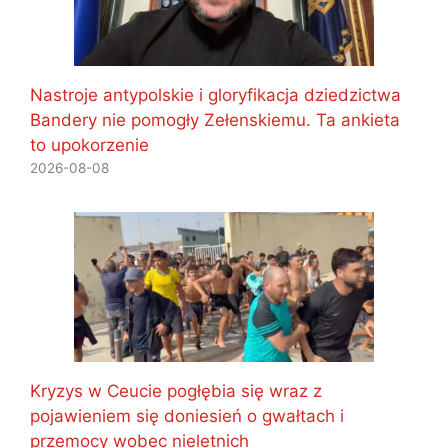
Nastroje antypolskie i gloryfikacja dziedzictwa
Bandery nie pomogły Zełenskiemu. Ta ankieta
to upokorzenie
2026-08-08
Kryzys w Ceucie pogłębia się wraz z
pojawieniem się doniesień o gwałtach i
przemocy wobec nieletnich