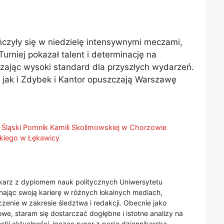
czyły się w niedzielę intensywnymi meczami,
Turniej pokazał talent i determinację na
ając wysoki standard dla przyszłych wydarzeń.
jak i Zdybek i Kantor opuszczają Warszawę
 Śląski Pomnik Kamili Skolimowskiej w Chorzowie
kiego w Łękawicy
nikarz z dyplomem nauk politycznych Uniwersytetu
jąc swoją karierę w różnych lokalnych mediach,
enie w zakresie śledztwa i redakcji. Obecnie jako
we, staram się dostarczać dogłębne i istotne analizy na
tii aktualności, łącząc rygor z pasją dziennikarską.