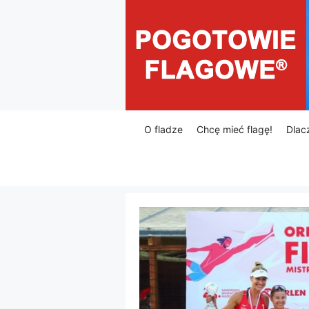
Przejdź
do
treści
O fladze
Chcę mieć flagę!
Dlac