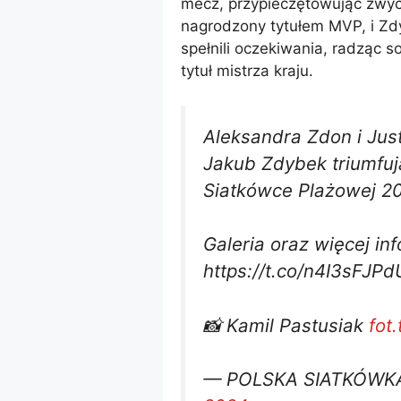
mecz, przypieczętowując zwyc
nagrodzony tytułem MVP, i Zdy
spełnili oczekiwania, radząc 
tytuł mistrza kraju.
Aleksandra Zdon i Jus
Jakub Zdybek triumfu
Siatkówce Plażowej 20
Galeria oraz więcej inf
https://t.co/n4I3sFJPd
📸 Kamil Pastusiak
fot
— POLSKA SIATKÓWKA