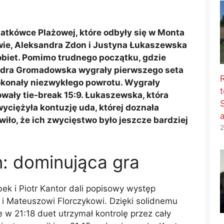
atkówce Plażowej, które odbyły się w Monta
wie, Aleksandra Zdon i Justyna Łukaszewska
obiet. Pomimo trudnego początku, gdzie
dra Gromadowska wygrały pierwszego seta
okonały niezwykłego powrotu. Wygrały
t
owały tie-break 15:9. Łukaszewska, która
yciężyła kontuzję uda, której doznała
wiło, że ich zwycięstwo było jeszcze bardziej
2
: dominująca gra
k i Piotr Kantor dali popisowy występ
i Mateuszowi Florczykowi. Dzięki solidnemu
w 21:18 duet utrzymał kontrolę przez cały