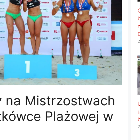
2
y na Mistrzostwach
atkówce Plażowej w
2