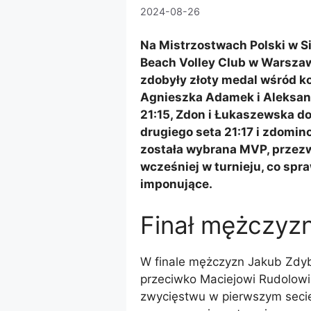
2024-08-26
Na Mistrzostwach Polski w Si
Beach Volley Club w Warsza
zdobyły złoty medal wśród k
Agnieszka Adamek i Aleksan
21:15, Zdon i Łukaszewska d
drugiego seta 21:17 i zdomin
została wybrana MVP, przezw
wcześniej w turnieju, co spra
imponujące.
Finał mężczyzn
W finale mężczyzn Jakub Zdybe
przeciwko Maciejowi Rudolowi 
zwycięstwu w pierwszym secie 