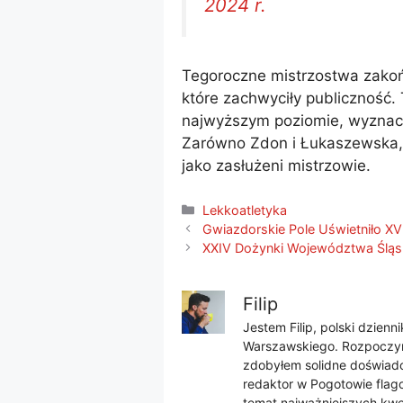
2024 r.
Tegoroczne mistrzostwa zakoń
które zachwyciły publiczność. 
najwyższym poziomie, wyznacz
Zarówno Zdon i Łukaszewska, 
jako zasłużeni mistrzowie.
Kategorie
Lekkoatletyka
Gwiazdorskie Pole Uświetniło XV
XXIV Dożynki Województwa Śląs
Filip
Jestem Filip, polski dzien
Warszawskiego. Rozpoczyna
zdobyłem solidne doświadcz
redaktor w Pogotowie flago
temat najważniejszych kwes