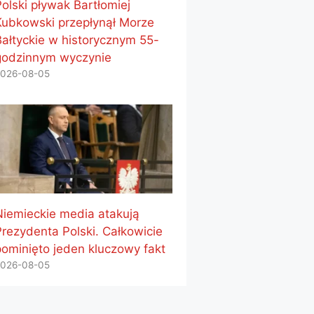
Polski pływak Bartłomiej
Kubkowski przepłynął Morze
Bałtyckie w historycznym 55-
godzinnym wyczynie
026-08-05
Niemieckie media atakują
Prezydenta Polski. Całkowicie
pominięto jeden kluczowy fakt
026-08-05