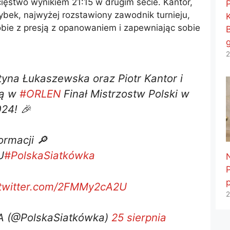
ięstwo wynikiem 21:15 w drugim secie. Kantor,
bek, najwyżej rozstawiony zawodnik turnieju,
sobie z presją z opanowaniem i zapewniając sobie
2
tyna Łukaszewska oraz Piotr Kantor i
ją w
#ORLEN
Finał Mistrzostw Polski w
24! 🎉
ormacji 🔎
U
#PolskaSiatkówka
.twitter.com/2FMMy2cA2U
2
 (@PolskaSiatkówka)
25 sierpnia