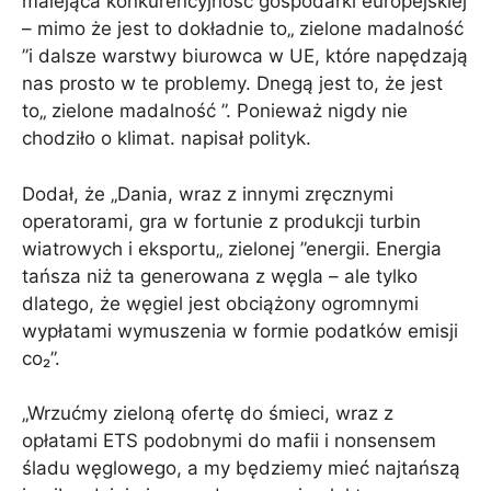
malejąca konkurencyjność gospodarki europejskiej
– mimo że jest to dokładnie to„ zielone madalność
”i dalsze warstwy biurowca w UE, które napędzają
nas prosto w te problemy. Dnegą jest to, że jest
to„ zielone madalność ”. Ponieważ nigdy nie
chodziło o klimat. napisał polityk.
Dodał, że „Dania, wraz z innymi zręcznymi
operatorami, gra w fortunie z produkcji turbin
wiatrowych i eksportu„ zielonej ”energii. Energia
tańsza niż ta generowana z węgla – ale tylko
dlatego, że węgiel jest obciążony ogromnymi
wypłatami wymuszenia w formie podatków emisji
co₂”.
„Wrzućmy zieloną ofertę do śmieci, wraz z
opłatami ETS podobnymi do mafii i nonsensem
śladu węglowego, a my będziemy mieć najtańszą