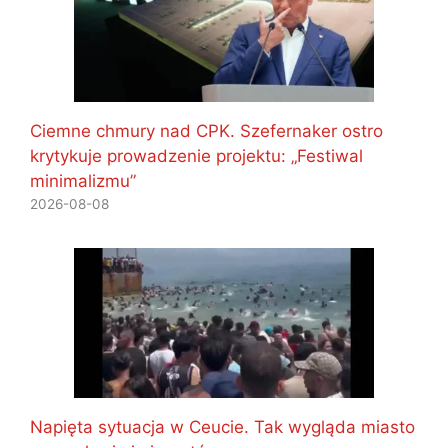
Ciemne chmury nad CPK. Szefernaker ostro
krytykuje prowadzenie projektu: „Festiwal
minimalizmu”
2026-08-08
Napięta sytuacja w Ceucie. Tak wygląda miasto