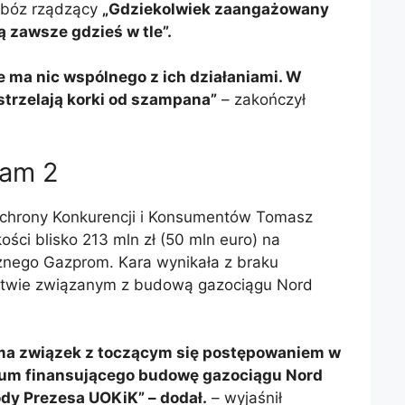
obóz rządzący
„Gdziekolwiek zaangażowany
są zawsze gdzieś w tle”.
ie ma nic wspólnego z ich działaniami. W
strzelają korki od szampana”
– zakończył
eam 2
chrony Konkurencji i Konsumentów Tomasz
ści blisko 213 mln zł (50 mln euro) na
cznego Gazprom. Kara wynikała z braku
twie związanym z budową gazociągu Nord
ma związek z toczącym się postępowaniem w
jum finansującego budowę gazociągu Nord
dy Prezesa UOKiK” – dodał.
– wyjaśnił