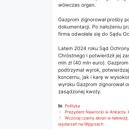
wówczas organ.
Gazprom zignorował prośby po
dokumentacji. Po nałożeniu p
firma odwołała się do Sądu O
Latem 2024 roku Sąd Ochrony
Chróstnego i potwierdził jej 
mln zł (40 mln euro). Gazprom 
podtrzymał wyrok, potwierdza
koncernu, jak i karę w wysok
wyroku Gazprom zignorował orz
zasądzonej kwoty.
Kategorie
Polityka
Prezydent Nawrocki w Ankarze
Wczoraj czarny ekran w telewizji
wydarzeń na Węgrzech