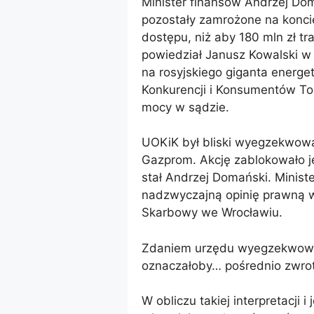
Minister finansów Andrzej Do
pozostały zamrożone na konci
dostępu, niż aby 180 mln zł tra
powiedział Janusz Kowalski w
na rosyjskiego giganta energ
Konkurencji i Konsumentów To
mocy w sądzie.
UOKiK był bliski wyegzekwowa
Gazprom. Akcję zablokowało j
stał Andrzej Domański. Ministers
nadzwyczajną opinię prawną w
Skarbowy we Wrocławiu.
Zdaniem urzędu wyegzekwowan
oznaczałoby… pośrednio zwro
W obliczu takiej interpretacji 