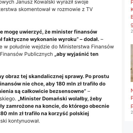
wych Janusz Kowalski wyraził swoje
sterstwa skomentował w rozmowie z TV
2
nie mogę uwierzyć, że minister finansów
 faktyczne wykonanie wyroku” – dodał.
–
 że w południe wejdzie do Ministerstwa Finansów
i Finansów Publicznych
„aby wyjaśnić ten
 obraz tej skandalicznej sprawy. Po prostu
finansów nie chce, aby 180 mln zł trafiło do
ienia są całkowicie bezsensowne”
–
skiego.
„Minister Domański wolałby, żeby
y zamrożone na koncie, do którego obecnie
2
80 mln zł trafiło na korzyść polskiej
ski kontynuował.