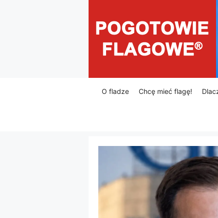
Przejdź
do
treści
O fladze
Chcę mieć flagę!
Dlac