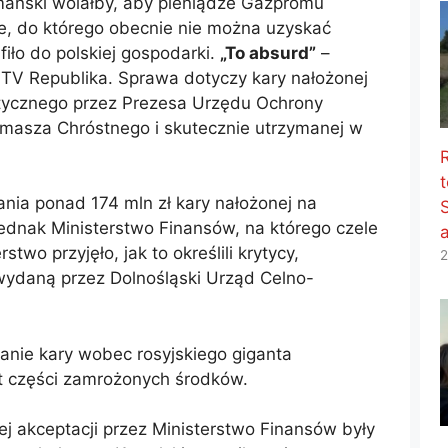
mański wolałby, aby pieniądze Gazpromu
e, do którego obecnie nie można uzyskać
fiło do polskiej gospodarki.
„To absurd”
–
 TV Republika. Sprawa dotyczy kary nałożonej
etycznego przez Prezesa Urzędu Ochrony
masza Chróstnego i skutecznie utrzymanej w
t
nia ponad 174 mln zł kary nałożonej na
ednak Ministerstwo Finansów, na którego czele
two przyjęło, jak to określili krytycy,
2
ydaną przez Dolnośląski Urząd Celno-
ie kary wobec rosyjskiego giganta
t części zamrożonych środków.
i jej akceptacji przez Ministerstwo Finansów były