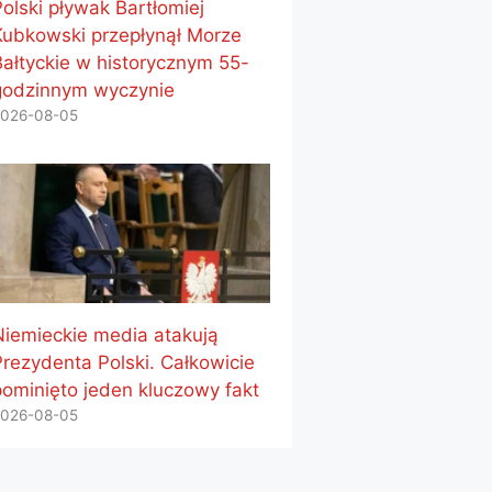
Polski pływak Bartłomiej
Kubkowski przepłynął Morze
Bałtyckie w historycznym 55-
godzinnym wyczynie
026-08-05
Niemieckie media atakują
Prezydenta Polski. Całkowicie
pominięto jeden kluczowy fakt
026-08-05