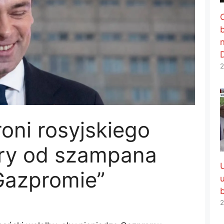
2
oni rosyjskiego
ory od szampana
 Gazpromie”
2