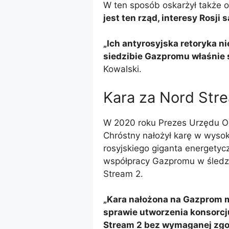
W ten sposób oskarżył także 
jest ten rząd, interesy Rosji 
„Ich antyrosyjska retoryka n
siedzibie Gazpromu właśnie 
Kowalski.
Kara za Nord Str
W 2020 roku Prezes Urzędu O
Chróstny nałożył karę w wysoko
rosyjskiego giganta energety
współpracy Gazpromu w śledz
Stream 2.
„Kara nałożona na Gazprom 
sprawie utworzenia konsorc
Stream 2 bez wymaganej zgo