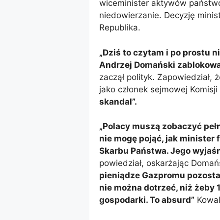
wiceminister aktywów państwo
niedowierzanie. Decyzję mini
Republika.
„Dziś to czytam i po prostu 
Andrzej Domański zablokował
zaczął polityk. Zapowiedział,
jako członek sejmowej Komisj
skandal”.
„Polacy muszą zobaczyć pełny
nie mogę pojąć, jak minister 
Skarbu Państwa. Jego wyjaśn
powiedział, oskarżając Domań
pieniądze Gazpromu pozostał
nie można dotrzeć, niż żeby 1
gospodarki. To absurd”
Kowal