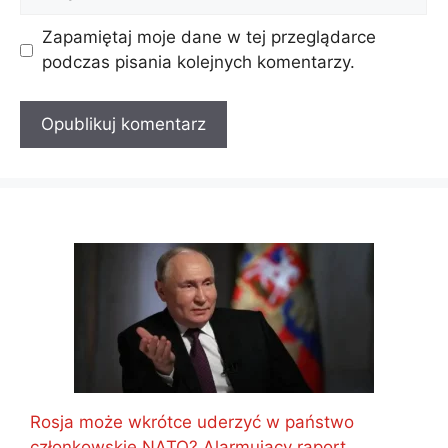
internetowa
Zapamiętaj moje dane w tej przeglądarce
podczas pisania kolejnych komentarzy.
Rosja może wkrótce uderzyć w państwo
członkowskie NATO? Alarmujący raport