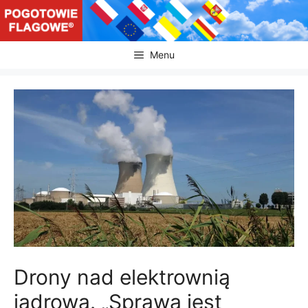
Przejdź
do
treści
Menu
Drony nad elektrownią
jądrową. „Sprawa jest