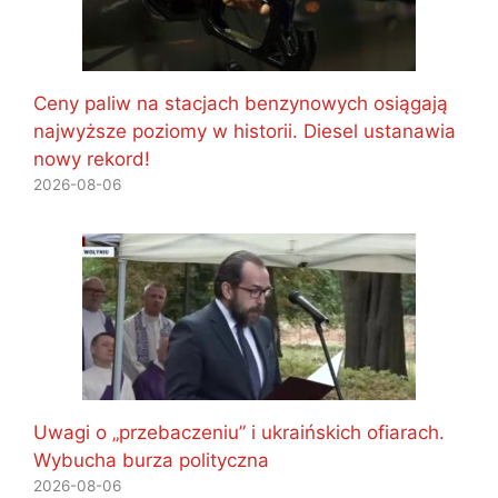
Ceny paliw na stacjach benzynowych osiągają
najwyższe poziomy w historii. Diesel ustanawia
nowy rekord!
2026-08-06
Uwagi o „przebaczeniu” i ukraińskich ofiarach.
Wybucha burza polityczna
2026-08-06