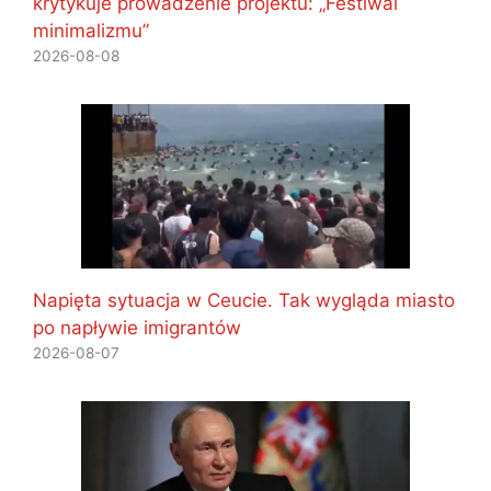
krytykuje prowadzenie projektu: „Festiwal
minimalizmu”
2026-08-08
Napięta sytuacja w Ceucie. Tak wygląda miasto
po napływie imigrantów
2026-08-07