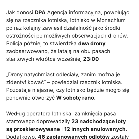
Jak donosi
DPA
Agencja informacyjna, powołując
się na rzecznika lotniska, lotnisko w Monachium
po raz kolejny zawiesił działalność jako środki
ostrożności po możliwych obserwacjach dronów.
Policja później to stwierdziła
dwa drony
zaobserwowano, że latają na obu pasach
startowych wkrótce wcześniej
23:00
„Drony natychmiast odleciały, zanim można je
zidentyfikować” – powiedział rzecznik lotniska.
Pozostaje niejasne, czy lotnisko będzie mogło się
ponownie otworzyć
W sobotę rano
.
Według operatora lotniska, zamknięcia pasa
startowego doprowadziły
23 nadchodzące loty
są przekierowywane
I
12 innych anulowanych
.
Dodatkowo,
46 zaplanowanych odlotów
zostały