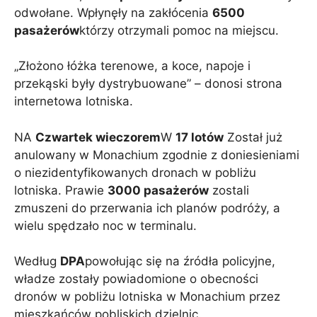
odwołane. Wpłynęły na zakłócenia
6500
pasażerów
którzy otrzymali pomoc na miejscu.
„Złożono łóżka terenowe, a koce, napoje i
przekąski były dystrybuowane” – donosi strona
internetowa lotniska.
NA
Czwartek wieczorem
W
17 lotów
Został już
anulowany w Monachium zgodnie z doniesieniami
o niezidentyfikowanych dronach w pobliżu
lotniska. Prawie
3000 pasażerów
zostali
zmuszeni do przerwania ich planów podróży, a
wielu spędzało noc w terminalu.
Według
DPA
powołując się na źródła policyjne,
władze zostały powiadomione o obecności
dronów w pobliżu lotniska w Monachium przez
mieszkańców pobliskich dzielnic.