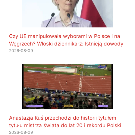
Czy UE manipulowała wyborami w Polsce i na
Węgrzech? Włoski dziennikarz: Istnieją dowody
2026-08-09
Anastazja Kuś przechodzi do historii tytułem
tytułu mistrza świata do lat 20 i rekordu Polski
2026-08-09