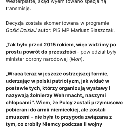
Westerplatte, skąd wyemitowano specjalną
transmisję.
Decyzja została skomentowana w programie
Gośić DzisiaJ
autor: PIS MP Mariusz Błaszczak.
„Tak było przed 2015 rokiem, więc widzimy po
prostu powrót do przeszłości
– powiedział były
minister obrony narodowej (
Mon
).
„Wraca teraz w jeszcze ostrzejszej formie,
uderzając w polski patriotyzm, jak widać w
postawie tych, którzy organizują wystawy i
nazywają żołnierzy Wehrmacht„ naszymi
chłopcami ”. Wiem, że Polcy zostali przymusowo
pobierani do armii niemieckiej, ale zostali
zmuszeni – nie była to przygoda związana z
tym, co zrobiły Niemcy podczas II wojny