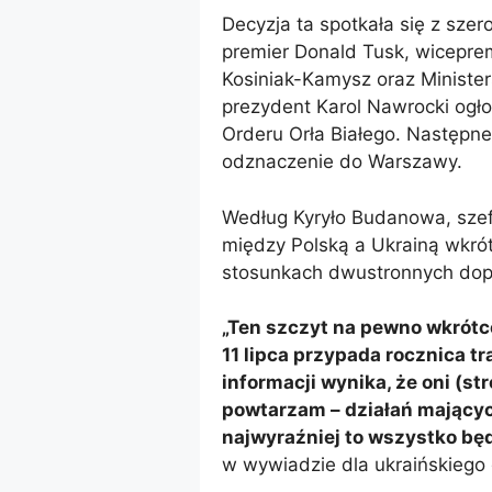
Decyzja ta spotkała się z szer
premier Donald Tusk, wicepre
Kosiniak-Kamysz oraz Ministe
prezydent Karol Nawrocki ogłos
Orderu Orła Białego. Następne
odznaczenie do Warszawy.
Według Kyryło Budanowa, szefa
między Polską a Ukrainą wkrót
stosunkach dwustronnych dopi
„Ten szczyt na pewno wkrótce
11 lipca przypada rocznica t
informacji wynika, że ​​oni (
powtarzam – działań mających
najwyraźniej to wszystko bę
w wywiadzie dla ukraińskiego