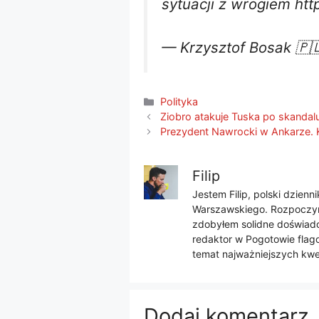
sytuacji z wrogiem htt
— Krzysztof Bosak 🇵
Kategorie
Polityka
Ziobro atakuje Tuska po skandal
Prezydent Nawrocki w Ankarze
Filip
Jestem Filip, polski dzien
Warszawskiego. Rozpoczyna
zdobyłem solidne doświadcz
redaktor w Pogotowie flago
temat najważniejszych kwes
Dodaj komentarz