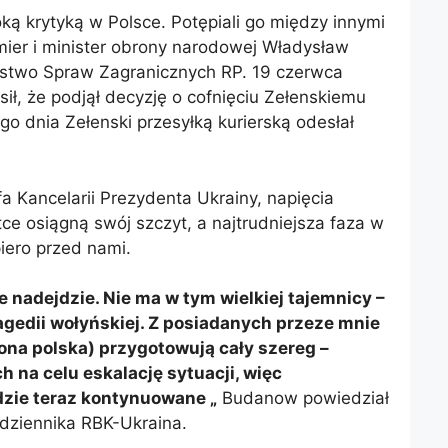
oką krytyką w Polsce. Potępiali go między innymi
mier i minister obrony narodowej Władysław
rstwo Spraw Zagranicznych RP. 19 czerwca
ił, że podjął decyzję o cofnięciu Zełenskiemu
go dnia Zełenski przesyłką kurierską odesłał
 Kancelarii Prezydenta Ukrainy, napięcia
ce osiągną swój szczyt, a najtrudniejsza faza w
ero przed nami.
 nadejdzie. Nie ma w tym wielkiej tajemnicy –
ragedii wołyńskiej. Z posiadanych przeze mnie
strona polska) przygotowują cały szereg –
 na celu eskalację sytuacji, więc
dzie teraz kontynuowane „
Budanow powiedział
 dziennika RBK-Ukraina.