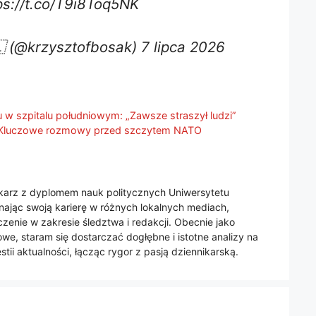
ps://t.co/T9i8Toq5NK
 (@krzysztofbosak) 7 lipca 2026
u w szpitalu południowym: „Zawsze straszył ludzi”
. Kluczowe rozmowy przed szczytem NATO
nikarz z dyplomem nauk politycznych Uniwersytetu
jąc swoją karierę w różnych lokalnych mediach,
enie w zakresie śledztwa i redakcji. Obecnie jako
we, staram się dostarczać dogłębne i istotne analizy na
tii aktualności, łącząc rygor z pasją dziennikarską.