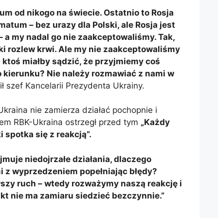
tum od nikogo na świecie. Ostatnio to Rosja
atum – bez urazy dla Polski, ale Rosja jest
 – a my nadal go nie zaakceptowaliśmy. Tak,
ielki rozlew krwi. Ale my nie zaakceptowaliśmy
 ktoś miałby sądzić, że przyjmiemy coś
o kierunku? Nie należy rozmawiać z nami w
ił szef Kancelarii Prezydenta Ukrainy.
Ukraina nie zamierza działać pochopnie i
iem RBK-Ukraina ostrzegł przed tym
„Każdy
 spotka się z reakcją”.
jmuje niedojrzałe działania, dlaczego
i z wyprzedzeniem popełniając błędy?
zy ruch – wtedy rozważymy naszą reakcję i
kt nie ma zamiaru siedzieć bezczynnie.”