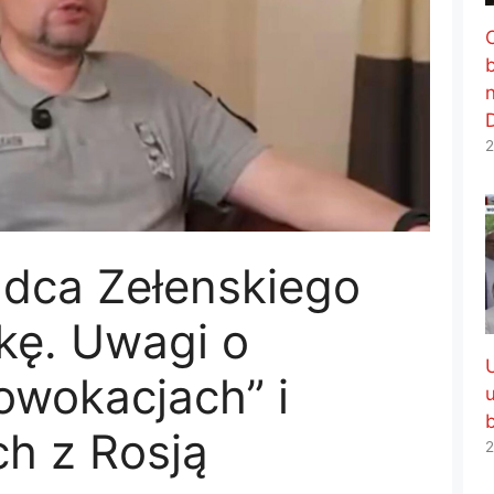
2
dca Zełenskiego
skę. Uwagi o
owokacjach” i
h z Rosją
2