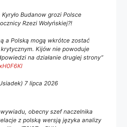
o Kyryło Budanow grozi Polsce
ocznicy Rzezi Wołyńskiej?!
ną a Polską mogą wkrótce zostać
krytycznym. Kijów nie powoduje
powiedzi na działanie drugiej strony”
ExH0F6Kl
siadek) 7 lipca 2026
o wywiadu, obecny szef naczelnika
elacje z polską wersją języka analizy