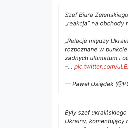
Szef Biura Zełenskieg
„reakcja” na obchody r
„Relacje między Ukrai
rozpoznane w punkcie 
żadnych ultimatum i od
–…
pic.twitter.com/uL
— Paweł Usiądek (@PU
Były szef ukraińskieg
Ukrainy, komentujący r