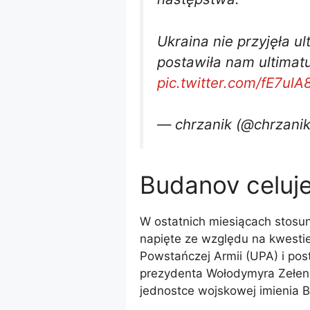
Ukraina nie przyjęła u
postawiła nam ultimatu
pic.twitter.com/fE7ul
— chrzanik (@chrzanik
Budanov celuj
W ostatnich miesiącach stosunk
napięte ze względu na kwestie
Powstańczej Armii (UPA) i posta
prezydenta Wołodymyra Zełens
jednostce wojskowej imienia 