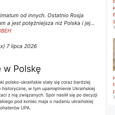
ltimatum od innych. Ostatnio Rosja
m a jest potężniejsza niż Polska i jej…
2
A8BEH
x) 7 lipca 2026
e w Polskę
i polsko-ukraińskie stały się coraz bardziej
 historyczne, w tym upamiętnienie Ukraińskiej
ci z nią związanych. Spór nasilił się po decyzji
2
kiego pod koniec maja o nadaniu ukraińskiej
Bohaterów UPA.