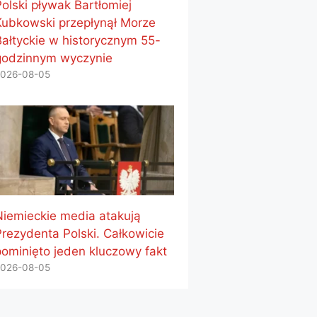
Polski pływak Bartłomiej
Kubkowski przepłynął Morze
Bałtyckie w historycznym 55-
godzinnym wyczynie
026-08-05
Niemieckie media atakują
Prezydenta Polski. Całkowicie
pominięto jeden kluczowy fakt
026-08-05