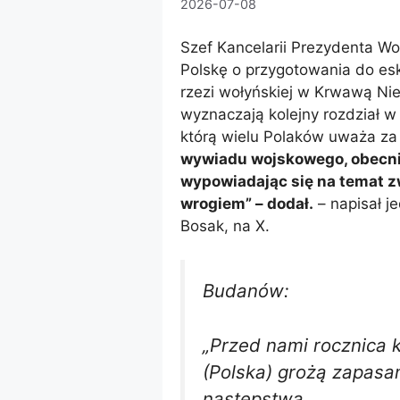
2026-07-08
Szef Kancelarii Prezydenta W
Polskę o przygotowania do eska
rzezi wołyńskiej w Krwawą Nie
wyznaczają kolejny rozdział w
którą wielu Polaków uważa za
wywiadu wojskowego, obecnie
wypowiadając się na temat zw
wrogiem” – dodał.
– napisał 
Bosak, na X.
Budanów:
„Przed nami rocznica k
(Polska) grożą zapasa
następstwa.