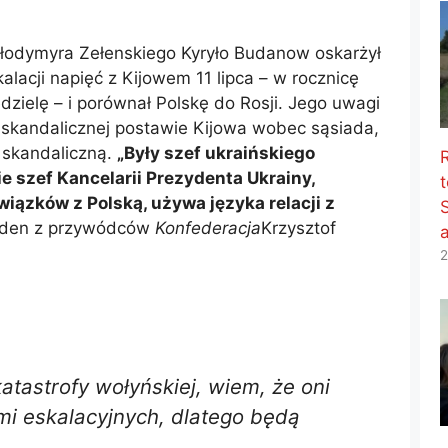
ołodymyra Zełenskiego Kyryło Budanow oskarżył
lacji napięć z Kijowem 11 lipca – w rocznicę
dzielę – i porównał Polskę do Rosji. Jego uwagi
 skandalicznej postawie Kijowa wobec sąsiada,
 skandaliczną.
„Były szef ukraińskiego
 szef Kancelarii Prezydenta Ukrainy,
t
iązków z Polską, używa języka relacji z
jeden z przywódców
Konfederacja
Krzysztof
2
atastrofy wołyńskiej, wiem, że oni
mi eskalacyjnych, dlatego będą