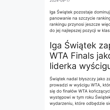
2024-09-17
Iga Świątek pozostaje dominuj
panowanie na szczycie rankin
rankingu przynosi jeszcze wi
do jej najlepszej pozycji w klas
Iga Świątek za
WTA Finals jak
liderka wyści
Świątek nadal błyszczy jako z
prowadzi w wyścigu WTA, który
się do finałów WTA kończący
występowi w tym roku Świątek
wydarzeniu, które odbędzie się