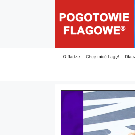
Przejdź
do
treści
O fladze
Chcę mieć flagę!
Dlac