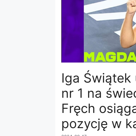
Iga Świątek
nr 1 na świ
Fręch osiąg
pozycję w k