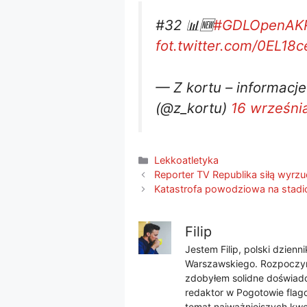
#32 📊🆕
#GDLOpenAK
fot.twitter.com/0EL18
— Z kortu – informacj
(@z_kortu)
16 września
Kategorie
Lekkoatletyka
Reporter TV Republika siłą wyrzu
Katastrofa powodziowa na stadio
Filip
Jestem Filip, polski dzien
Warszawskiego. Rozpoczyna
zdobyłem solidne doświadcz
redaktor w Pogotowie flago
temat najważniejszych kwes