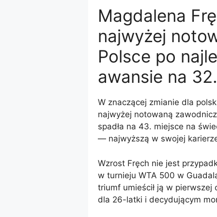
Magdalena Frę
najwyżej noto
Polsce po najl
awansie na 32.
W znaczącej zmianie dla polsk
najwyżej notowaną zawodniczk
spadła na 43. miejsce na świe
— najwyższą w swojej karierz
Wzrost Fręch nie jest przypad
w turnieju WTA 500 w Guadalaj
triumf umieścił ją w pierwszej
dla 26-latki i decydującym mo