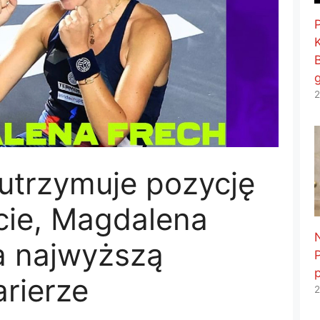
2
 utrzymuje pozycję
ecie, Magdalena
a najwyższą
arierze
2