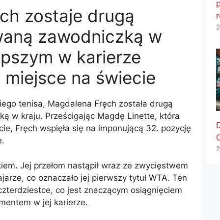
p
ch zostaje drugą
2
waną zawodniczką w
epszym w karierze
 miejsce na świecie
iego tenisa, Magdalena Fręch została drugą
ą w kraju. Prześcigając Magdę Linette, która
cie, Fręch wspięła się na imponującą 32. pozycję
e.
2
kiem. Jej przełom nastąpił wraz ze zwycięstwem
arze, co oznaczało jej pierwszy tytuł WTA. Ten
 czterdziestce, co jest znaczącym osiągnięciem
mentem w jej karierze.