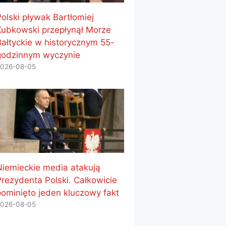
Polski pływak Bartłomiej
Kubkowski przepłynął Morze
Bałtyckie w historycznym 55-
godzinnym wyczynie
026-08-05
Niemieckie media atakują
Prezydenta Polski. Całkowicie
pominięto jeden kluczowy fakt
026-08-05