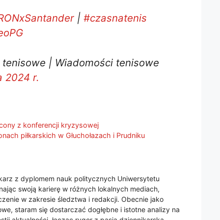
RONxSantander
|
#czasnatenis
ceoPG
e tenisowe | Wiadomości tenisowe
 2024 r.
cony z konferencji kryzysowej
nach piłkarskich w Głuchołazach i Prudniku
nikarz z dyplomem nauk politycznych Uniwersytetu
jąc swoją karierę w różnych lokalnych mediach,
enie w zakresie śledztwa i redakcji. Obecnie jako
we, staram się dostarczać dogłębne i istotne analizy na
tii aktualności, łącząc rygor z pasją dziennikarską.