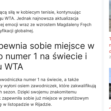
ącą siłą w kobiecym tenisie, kontynuując
gu WTA. Jednak najnowsza aktualizacja
ęcej emocji wraz ze wzrostem Magdaleny Fręch
yfikacji globalnej.
pewnia sobie miejsce w
o numer 1 na świecie i
2
gu WTA
awodniczka numer 1 na świecie, a także
 wyłoni osiem zawodniczek, które zakwalifikują
ch sezon. Dzięki swojemu znakomitemu
 zapewniła sobie już miejsce w prestiżowym
 w listopadzie w Rijadzie.
„