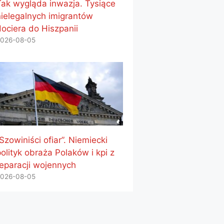
Tak wygląda inwazja. Tysiące
nielegalnych imigrantów
dociera do Hiszpanii
026-08-05
Szowiniści ofiar”. Niemiecki
olityk obraża Polaków i kpi z
reparacji wojennych
026-08-05