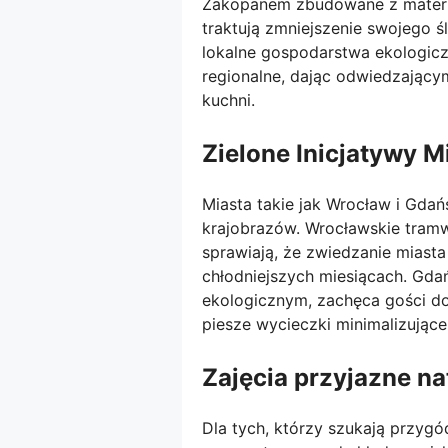
Zakopanem zbudowane z materi
traktują zmniejszenie swojego ś
lokalne gospodarstwa ekologic
regionalne, dając odwiedzając
kuchni.
Zielone Inicjatywy M
Miasta takie jak Wrocław i Gdań
krajobrazów. Wrocławskie tramw
sprawiają, że zwiedzanie miasta
chłodniejszych miesiącach. Gdań
ekologicznym, zachęca gości d
piesze wycieczki minimalizując
Zajęcia przyjazne na
Dla tych, którzy szukają przygó