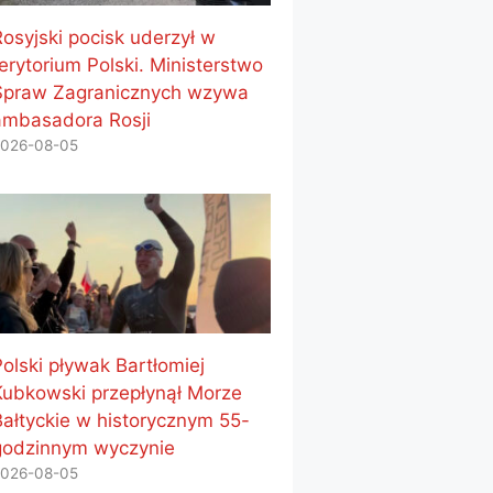
Rosyjski pocisk uderzył w
erytorium Polski. Ministerstwo
Spraw Zagranicznych wzywa
ambasadora Rosji
026-08-05
Polski pływak Bartłomiej
Kubkowski przepłynął Morze
Bałtyckie w historycznym 55-
godzinnym wyczynie
026-08-05