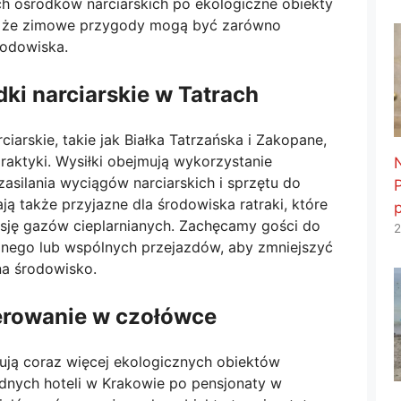
 ośrodków narciarskich po ekologiczne obiekty
 że ​​zimowe przygody mogą być zarówno
rodowiska.
i narciarskie w Tatrach
iarskie, takie jak Białka Tatrzańska i Zakopane,
raktyki. Wysiłki obejmują wykorzystanie
zasilania wyciągów narciarskich i sprzętu do
ą także przyjazne dla środowiska ratraki, które
misję gazów cieplarnianych. Zachęcamy gości do
2
cznego lub wspólnych przejazdów, aby zmniejszyć
na środowisko.
erowanie w czołówce
rują coraz więcej ekologicznych obiektów
nych hoteli w Krakowie po pensjonaty w