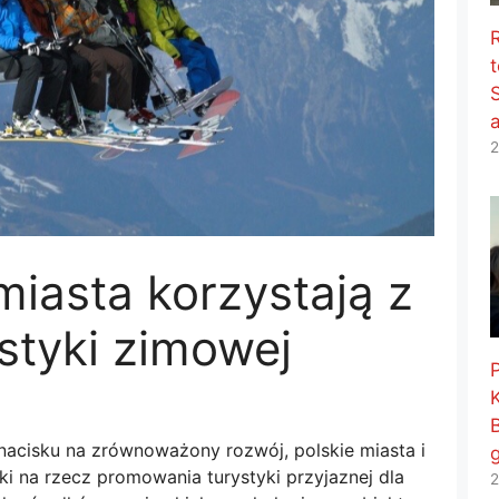
t
2
miasta korzystają z
ystyki zimowej
acisku na zrównoważony rozwój, polskie miasta i
i na rzecz promowania turystyki przyjaznej dla
2