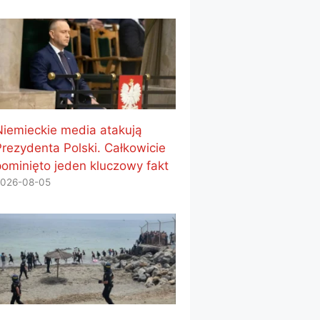
Niemieckie media atakują
Prezydenta Polski. Całkowicie
pominięto jeden kluczowy fakt
026-08-05