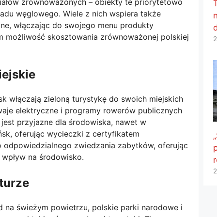
ałów zrównoważonych – obiekty te priorytetowo
ladu węglowego. Wiele z nich wspiera także
zne, włączając do swojego menu produkty
ym możliwość skosztowania zrównoważonej polskiej
2
iejskie
sk włączają zieloną turystykę do swoich miejskich
aje elektryczne i programy rowerów publicznych
 jest przyjazne dla środowiska, nawet w
sk, oferując wycieczki z certyfikatem
„
o odpowiedzialnego zwiedzania zabytków, oferując
p
e wpływ na środowisko.
2
turze
d na świeżym powietrzu, polskie parki narodowe i