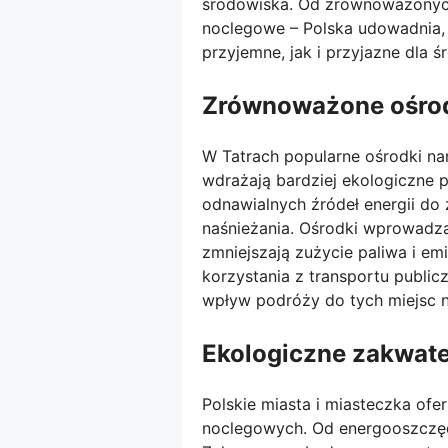
środowiska. Od zrównoważonych
noclegowe – Polska udowadnia,
przyjemne, jak i przyjazne dla ś
Zrównoważone ośrodk
W Tatrach popularne ośrodki narc
wdrażają bardziej ekologiczne p
odnawialnych źródeł energii do 
naśnieżania. Ośrodki wprowadzaj
zmniejszają zużycie paliwa i e
korzystania z transportu publi
wpływ podróży do tych miejsc 
Ekologiczne zakwat
Polskie miasta i miasteczka ofe
noclegowych. Od energooszczęd