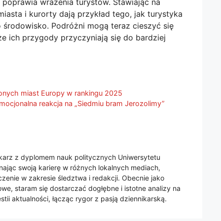
że poprawia wrażenia turystów. Stawiając na
asta i kurorty dają przykład tego, jak turystyka
o środowisko. Podróżni mogą teraz cieszyć się
e ich przygody przyczyniają się do bardziej
lonych miast Europy w rankingu 2025
mocjonalna reakcja na „Siedmiu bram Jerozolimy”
nikarz z dyplomem nauk politycznych Uniwersytetu
jąc swoją karierę w różnych lokalnych mediach,
enie w zakresie śledztwa i redakcji. Obecnie jako
we, staram się dostarczać dogłębne i istotne analizy na
tii aktualności, łącząc rygor z pasją dziennikarską.