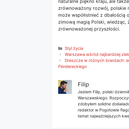
naturalne piękno kraju, ale tak
zrównoważony rozwój, polskie mi
może współistnieć z dbałością 
zimową magią Polski, wiedząc, ż
zrównoważonej przyszłości.
Kategorie
Styl życia
Warszawa wśród najbardziej zie
Dreszcze w różnych branżach: e
Pendereckiego
Filip
Jestem Filip, polski dzien
Warszawskiego. Rozpoczyna
zdobyłem solidne doświadcz
redaktor w Pogotowie flago
temat najważniejszych kwes