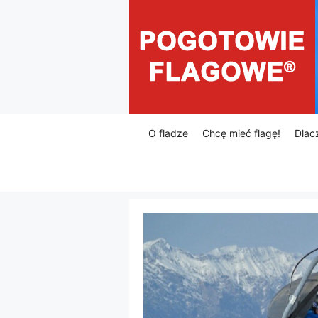
Przejdź
do
treści
O fladze
Chcę mieć flagę!
Dlac