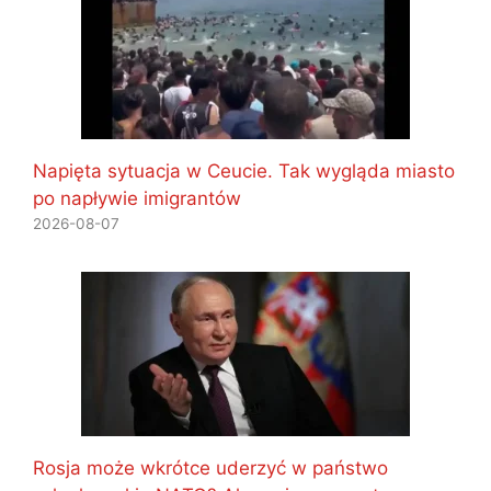
Napięta sytuacja w Ceucie. Tak wygląda miasto
po napływie imigrantów
2026-08-07
Rosja może wkrótce uderzyć w państwo