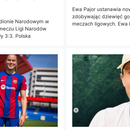
Ewa Pajor ustanawia now
zdobywając dziewięć gol
tadionie Narodowym w
meczach ligowych. Ewa P
meczu Ligi Narodów
y 3:3. Polska