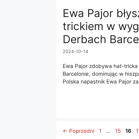
Ewa Pajor błys
trickiem w wyg
Derbach Barce
2024-10-14
Ewa Pajor zdobywa hat-tricka
Barcelonie, dominując w hiszpa
Polska napastnik Ewa Pajor z
Page
Page
Page
P
←
Poprzedni
1
…
15
16
1