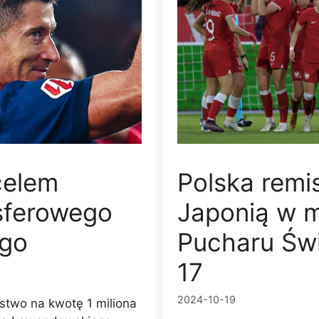
celem
Polska remis
sferowego
Japonią w 
go
Pucharu Świ
17
2024-10-19
stwo na kwotę 1 miliona