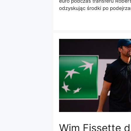
euro podczas transferu Robe
odzyskując środki po podejrzan
Wim Fissette 