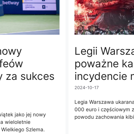
 nowy
Legii Warsz
ofeów
poważne ka
y za sukces
incydencie
2024-10-17
Legia Warszawa ukaran
000 euro i częściowym 
iątek jako jej nowy
powodu zachowania kibi
a wieloletnie
 Wielkiego Szlema.