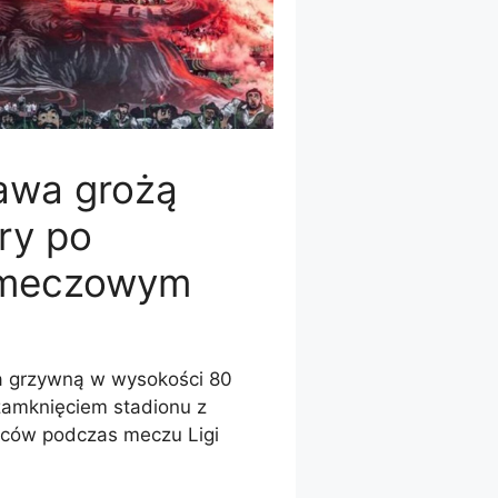
awa grożą
ry po
 meczowym
a grzywną w wysokości 80
zamknięciem stadionu z
ców podczas meczu Ligi