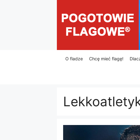
Przejdź
do
treści
O fladze
Chcę mieć flagę!
Dlac
Lekkoatlety