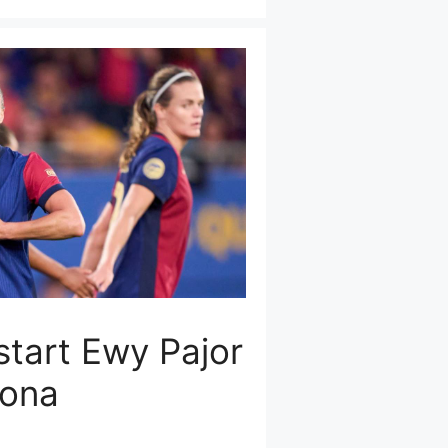
tart Ewy Pajor
lona