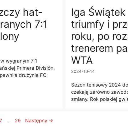
zczy hat-
Iga Świątek
ranych 7:1
triumfy i p
lony
roku, po roz
trenerem pat
WTA
 w wygranym 7:1
ńskiej Primera División.
2024-10-14
apewniła drużynie FC
Sezon tenisowy 2024 do
czekają zarówno zawodow
zmiany. Rok polskiej gwi
age
Page
7
…
29
Następny
→