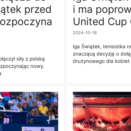
iątek przed
i ma poprow
 rozpoczyna
United Cup
2024-10-18
Iga Świątek, tenisistka n
znaczącą decyzję o dołą
łączył siły z polską
drużynowego dla kobiet
ozpoczynając nowy,
a