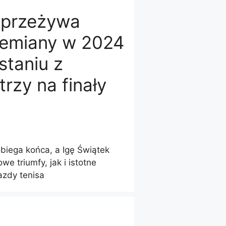
 przeżywa
rzemiany w 2024
staniu z
rzy na finały
biega końca, a Igę Świątek
e triumfy, jak i istotne
azdy tenisa