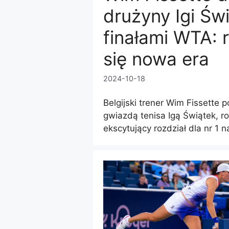
drużyny Igi Św
finałami WTA:
się nowa era
2024-10-18
Belgijski trener Wim Fissette po
gwiazdą tenisa Igą Świątek, r
ekscytujący rozdział dla nr 1 n