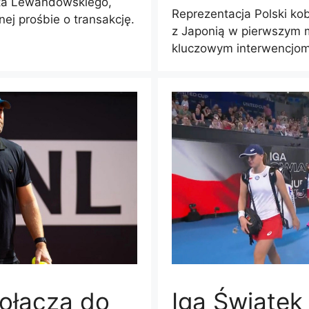
rta Lewandowskiego,
Reprezentacja Polski kob
ej prośbie o transakcję.
z Japonią w pierwszym 
kluczowym interwencjom 
dołącza do
Iga Świątek