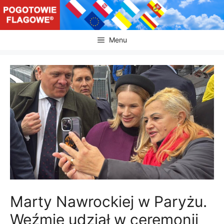
Przejdź
do
treści
Menu
Marty Nawrockiej w Paryżu.
Weźmie udział w ceremonii