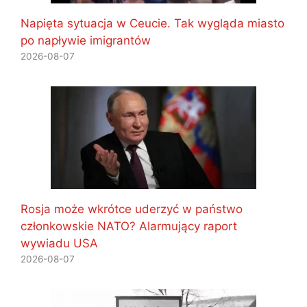
Napięta sytuacja w Ceucie. Tak wygląda miasto
po napływie imigrantów
2026-08-07
Rosja może wkrótce uderzyć w państwo
członkowskie NATO? Alarmujący raport
wywiadu USA
2026-08-07