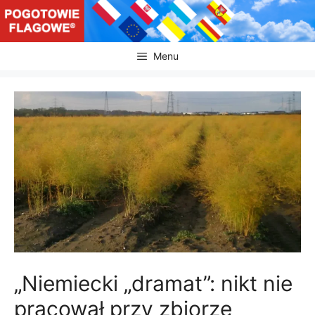
Przejdź
do
treści
Menu
„Niemiecki „dramat”: nikt nie
pracował przy zbiorze