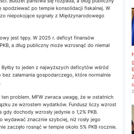
eści. Budżet państwa się rozpada, a dług publiczny
ę spodziewać po tempie konsolidacji fiskalnej. W
rdzo niepokojące sygnały z Międzynarodowego
y jest tępy. W 2025 r. deficyt finansów
PKB, a dług publiczny może wzrosnąć do niemal
N
. Byłby to jeden z najwyższych deficytów wśród
to bez załamania gospodarczego, które normalnie
.
2
się ten problem. MFW zwraca uwagę, że w ostatnich
związku ze wzrostem wydatków. Fundusz liczy wzrost
 gdy dochody wzrosły jedynie o 1,2% PKB.
 wydawać znacznie szybciej, niż rosły jego
ie zaczęło rosnąć w tempie około 5% PKB rocznie.