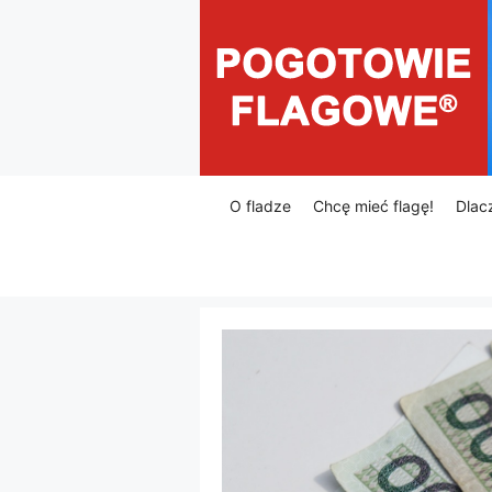
Przejdź
do
treści
O fladze
Chcę mieć flagę!
Dlac