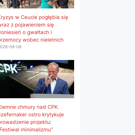
Kryzys w Ceucie pogłębia się
wraz z pojawieniem się
doniesień o gwałtach i
przemocy wobec nieletnich
026-08-08
Ciemne chmury nad CPK.
Szefernaker ostro krytykuje
prowadzenie projektu:
„Festiwal minimalizmu”