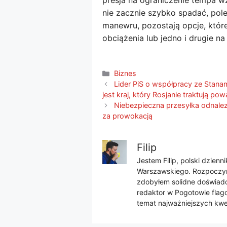
presja na ograniczenie tempa wz
nie zacznie szybko spadać, pole
manewru, pozostają opcje, które
obciążenia lub jedno i drugie n
Kategorie
Biznes
Lider PiS o współpracy ze Stana
jest kraj, który Rosjanie traktują pow
Niebezpieczna przesyłka odnalez
za prowokacją
Filip
Jestem Filip, polski dzien
Warszawskiego. Rozpoczyna
zdobyłem solidne doświadcz
redaktor w Pogotowie flago
temat najważniejszych kwes