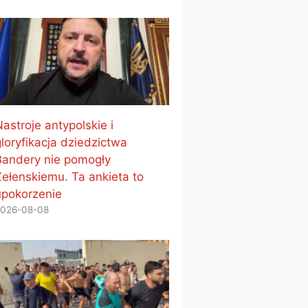
astroje antypolskie i
gloryfikacja dziedzictwa
Bandery nie pomogły
Zełenskiemu. Ta ankieta to
upokorzenie
026-08-08