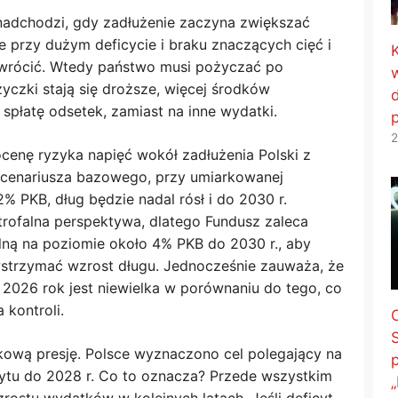
nadchodzi, gdy zadłużenie zaczyna zwiększać
 ​​przy dużym deficycie i braku znaczących cięć i
dwrócić. Wtedy państwo musi pożyczać po
yczki stają się droższe, więcej środków
spłatę odsetek, zamiast na inne wydatki.
2
enę ryzyka napięć wokół zadłużenia Polski z
scenariusza bazowego, przy umiarkowanej
2% PKB, dług będzie nadal rósł i do 2030 r.
trofalna perspektywa, dlatego Fundusz zaleca
lną na poziomie około 4% PKB do 2030 r., aby
wstrzymać wzrost długu. Jednocześnie zauważa, że
a 2026 rok jest niewielka w porównaniu do tego, co
 kontroli.
ową presję. Polsce wyznaczono cel polegający na
ytu do 2028 r. Co to oznacza? Przede wszystkim