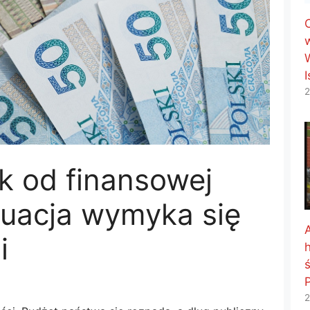
2
k od finansowej
tuacja wymyka się
i
h
ś
P
2