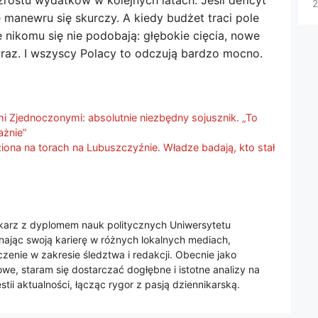
rostu wydatków w kolejnych latach. Jeśli deficyt
2
 manewru się skurczy. A kiedy budżet traci pole
 nikomu się nie podobają: głębokie cięcia, nowe
a raz. I wszyscy Polacy to odczują bardzo mocno.
mi Zjednoczonymi: absolutnie niezbędny sojusznik. „To
ażnie”
iona na torach na Lubuszczyźnie. Władze badają, kto stał
nikarz z dyplomem nauk politycznych Uniwersytetu
jąc swoją karierę w różnych lokalnych mediach,
enie w zakresie śledztwa i redakcji. Obecnie jako
we, staram się dostarczać dogłębne i istotne analizy na
tii aktualności, łącząc rygor z pasją dziennikarską.