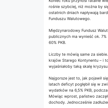
Koniec roku przynosi fatalne wi
rośnie szybciej, niż można by si
ostatnich dniach napływają ba
Funduszu Walutowego.
Międzynarodowy Fundusz Walutow
publicznych ma wynieść ok. 7% 
60% PKB.
Liczby te mówią same za siebie
krajów Starego Kontynentu – i 
wyjaśniałoby taką skalę kryzysu
Najgorsze jest to, jak pojawił 
latach deficyt pogłębił się w 
wydatków na 6,5% PKB, podczas
Mówiąc wprost, państwo zaczęło
dochody. Jednocześnie zadłużen