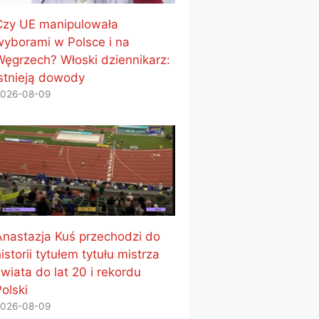
Czy UE manipulowała
wyborami w Polsce i na
Węgrzech? Włoski dziennikarz:
Istnieją dowody
026-08-09
Anastazja Kuś przechodzi do
istorii tytułem tytułu mistrza
wiata do lat 20 i rekordu
olski
026-08-09