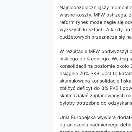
Najniebezpieczniejszy moment 
własne koszty. MFW ostrzega, że
reform rynek może nagle się o
wyższych kosztach. A kiedy poż
budżetowych przeznacza się na 
W rezultacie MFW podwyższył oc
niskiego do średniego. Według 
konsolidacji na poziomie około 
osiągnie 76% PKB. Jest to katas
skumulowaną konsolidację fiska
zbliżyć deficyt do 3% PKB i po
​​skala działań zaplanowanych n
byłoby potrzebne do odzyskania
Unia Europejska wywiera dodatk
ograniczeniu nadmiernego defic