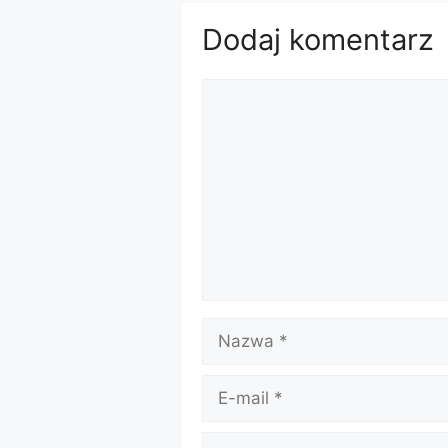
Dodaj komentarz
Komentarz
Nazwa
E-
mail
Witryna