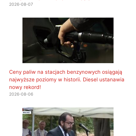
2026-08-07
Ceny paliw na stacjach benzynowych osiągają
najwyższe poziomy w historii. Diesel ustanawia
nowy rekord!
2026-08-06