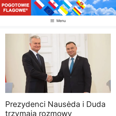
Przejdź
do
treści
Menu
Prezydenci Nausėda i Duda
trzymają rozmowy