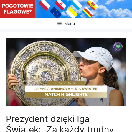
Przejdź
do
treści
Menu
Prezydent dzięki Iga
Świątek: „Za każdy trudny