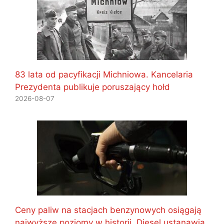
83 lata od pacyfikacji Michniowa. Kancelaria
Prezydenta publikuje poruszający hołd
2026-08-07
Ceny paliw na stacjach benzynowych osiągają
najwyższe poziomy w historii. Diesel ustanawia