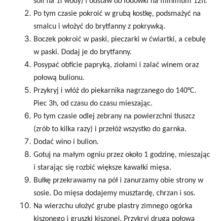
soli na 1l wody) i odstaw do lodówki na minimum 12h.
Po tym czasie pokroić w grubą kostkę, podsmażyć na
smalcu i włożyć do brytfanny z pokrywką.
Boczek pokroić w paski, pieczarki w ćwiartki, a cebulę
w paski. Dodaj je do brytfanny.
Posypać obficie papryką, ziołami i zalać winem oraz
połową bulionu.
Przykryj i włóż do piekarnika nagrzanego do 140°C.
Piec 3h, od czasu do czasu mieszając.
Po tym czasie odlej zebrany na powierzchni tłuszcz
(zrób to kilka razy) i przełóż wszystko do garnka.
Dodać wino i bulion.
Gotuj na małym ogniu przez około 1 godzinę, mieszając
i starając się rozbić większe kawałki mięsa.
Bułkę przekrawamy na pół i zanurzamy obie strony w
sosie. Do mięsa dodajemy musztardę, chrzan i sos.
Na wierzchu ułożyć grube plastry zimnego ogórka
kiszonego i gruszki kiszonej. Przykryj drugą połową