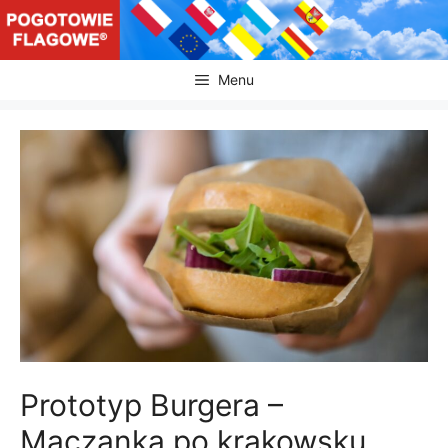
Przejdź
do
treści
Menu
Prototyp Burgera –
Maczanka po krakowsku