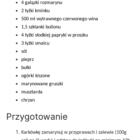
4 gałązki rozmarynu
2 łyżki kminku
500 ml wytrawnego czerwonego wina
1,5 szklanki bulionu
4 łyżki słodkiej papryki w proszku
3 łyżki smalcu
sól
pieprz
bułki
ogórki kiszone
marynowane gruszki
musztarda
chrzan
Przygotowanie
Karkówkę zamarynuj w przyprawach i zalewie (100g