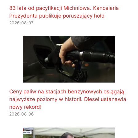
83 lata od pacyfikacji Michniowa. Kancelaria
Prezydenta publikuje poruszający hołd
2026-08-07
Ceny paliw na stacjach benzynowych osiągają
najwyższe poziomy w historii. Diesel ustanawia
nowy rekord!
2026-08-06