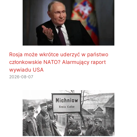
Rosja może wkrótce uderzyć w państwo
członkowskie NATO? Alarmujący raport
wywiadu USA
2026-08-07