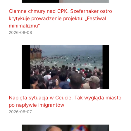
Ciemne chmury nad CPK. Szefernaker ostro
krytykuje prowadzenie projektu: „Festiwal
minimalizmu”
2026-08-08
Napięta sytuacja w Ceucie. Tak wygląda miasto
po napływie imigrantów
2026-08-07