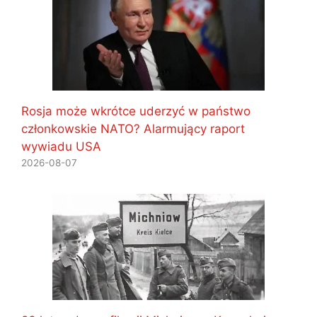
Rosja może wkrótce uderzyć w państwo
członkowskie NATO? Alarmujący raport
wywiadu USA
2026-08-07