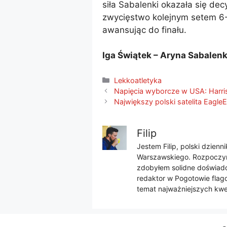
siła Sabalenki okazała się dec
zwycięstwo kolejnym setem 6-3
awansując do finału.
Iga Świątek – Aryna Sabalenk
Kategorie
Lekkoatletyka
Napięcia wyborcze w USA: Harris 
Największy polski satelita Eagle
Filip
Jestem Filip, polski dzien
Warszawskiego. Rozpoczyna
zdobyłem solidne doświadcz
redaktor w Pogotowie flago
temat najważniejszych kwes