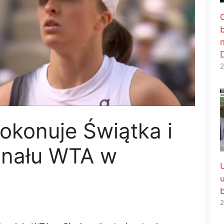
2
okonuje Świątka i
finału WTA w
2