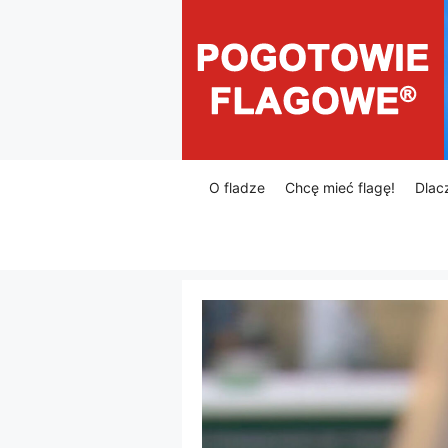
Przejdź
do
treści
O fladze
Chcę mieć flagę!
Dlac