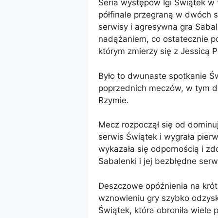
Seria występów Igi Świątek w 
półfinale przegraną w dwóch 
serwisy i agresywna gra Sabal
nadążaniem, co ostatecznie po
którym zmierzy się z Jessicą 
Było to dwunaste spotkanie Św
poprzednich meczów, w tym dw
Rzymie.
Mecz rozpoczął się od dominuj
serwis Świątek i wygrała pier
wykazała się odpornością i zd
Sabalenki i jej bezbłędne serw
Deszczowe opóźnienia na krót
wznowieniu gry szybko odzysk
Świątek, która obroniła wiel