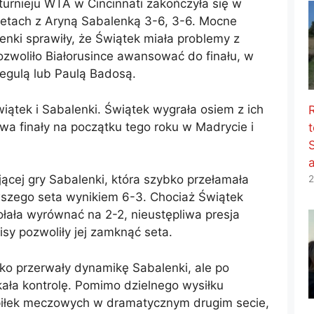
turnieju WTA w Cincinnati zakończyła się w
setach z Aryną Sabalenką 3-6, 3-6. Mocne
enki sprawiły, że Świątek miała problemy z
zwoliło Białorusince awansować do finału, w
Pegulą lub Paulą Badosą.
iątek i Sabalenki. Świątek wygrała osiem z ich
a finały na początku tego roku w Madrycie i
t
ącej gry Sabalenki, która szybko przełamała
2
wszego seta wynikiem 6-3. Chociaż Świątek
ołała wyrównać na 2-2, nieustępliwa presja
isy pozwoliły jej zamknąć seta.
ko przerwały dynamikę Sabalenki, ale po
ała kontrolę. Pomimo dzielnego wysiłku
e piłek meczowych w dramatycznym drugim secie,