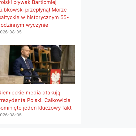
Polski pływak Bartłomiej
Kubkowski przepłynął Morze
Bałtyckie w historycznym 55-
godzinnym wyczynie
026-08-05
Niemieckie media atakują
Prezydenta Polski. Całkowicie
pominięto jeden kluczowy fakt
026-08-05